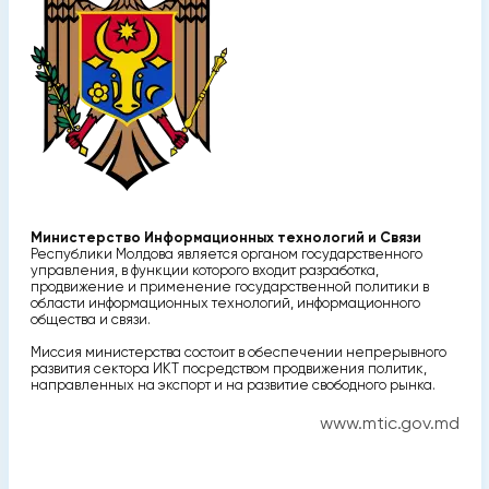
Министерство Информационных технологий и Связи
Республики Молдова является органом государственного
управления, в функции которого входит разработка,
продвижение и применение государственной политики в
области информационных технологий, информационного
общества и связи.
Миссия министерства состоит в обеспечении непрерывного
развития сектора ИКТ посредством продвижения политик,
направленных на экспорт и на развитие свободного рынка.
www.mtic.gov.md