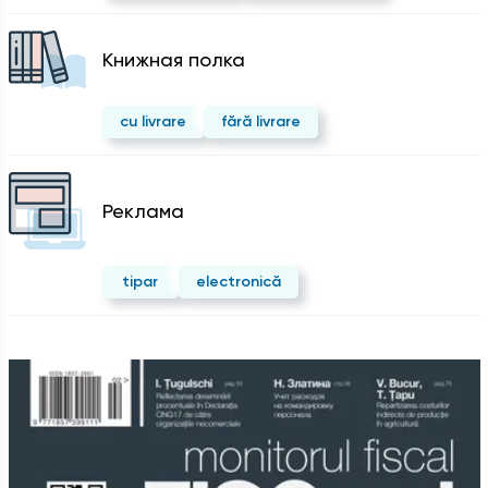
Kнижная полка
cu livrare
fără livrare
Реклама
tipar
electronică