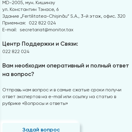
MD-2005, мун. Кишинэу
ул. Константин Тэнасе, 6
Здание „Fertilitatea-Chișinău” S.A., 3-й этаж, офис. 320
Приемная:
022 822 024
E-mail:
secretariat@monitor.tax
Центр Поддержки и Связи:
022 822 024
Вам необходим оперативный и полный ответ
на вопрос?
Отправь нам вопрос и в самые сжатые сроки получи
ответ экспертов на e-mail или ссылку на статью в
рубрике «Вопросы и ответы»
Задай вопрос