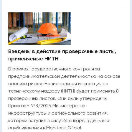
Введены в действие проверочные листы,
применяемые НИТН
В рамках государственного контроля за
предпринимательской деятельностью на основе
анализа рисков Национальная инспекция по
техническому надзору (НИТН) будет применять 8
проверочных листов. Они были утверждены
Приказом №8/2025 Министерства
инфраструктуры и регионального развития,
который вступил в силу 24 января, в день его
опубликования в Monitorul Oficial.