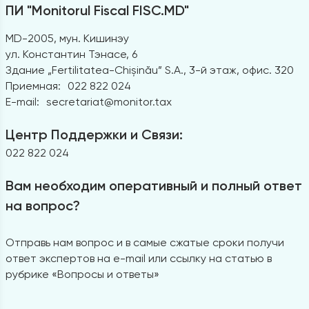
ПИ "Monitorul Fiscal FISC.MD"
MD-2005, мун. Кишинэу
ул. Константин Тэнасе, 6
Здание „Fertilitatea-Chișinău” S.A., 3-й этаж, офис. 320
Приемная:
022 822 024
E-mail:
secretariat@monitor.tax
Центр Поддержки и Связи:
022 822 024
Вам необходим оперативный и полный ответ
на вопрос?
Отправь нам вопрос и в самые сжатые сроки получи
ответ экспертов на e-mail или ссылку на статью в
рубрике «Вопросы и ответы»