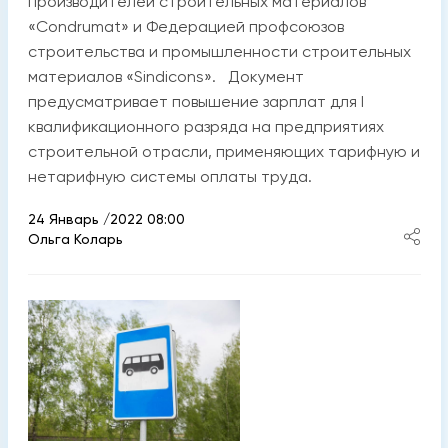
производителей строительных материалов
«Condrumat» и Федерацией профсоюзов
строительства и промышленности строительных
материалов «Sindicons». Документ
предусматривает повышение зарплат для I
квалификационного разряда на предприятиях
строительной отрасли, применяющих тарифную и
нетарифную системы оплаты труда.
24 Январь /2022 08:00
Ольга Коларь