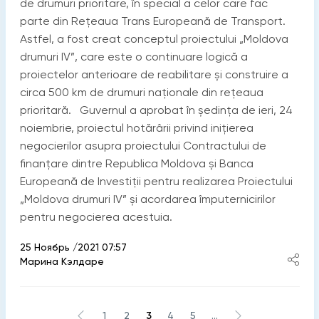
de drumuri prioritare, în special a celor care fac
parte din Rețeaua Trans Europeană de Transport.
Astfel, a fost creat conceptul proiectului „Moldova
drumuri IV”, care este o continuare logică a
proiectelor anterioare de reabilitare și construire a
circa 500 km de drumuri naționale din rețeaua
prioritară. Guvernul a aprobat în ședința de ieri, 24
noiembrie, proiectul hotărârii privind inițierea
negocierilor asupra proiectului Contractului de
finanțare dintre Republica Moldova și Banca
Europeană de Investiții pentru realizarea Proiectului
„Moldova drumuri IV” și acordarea împuternicirilor
pentru negocierea acestuia.
25 Ноябрь /2021 07:57
Марина Кэлдаре
1
2
3
4
5
...