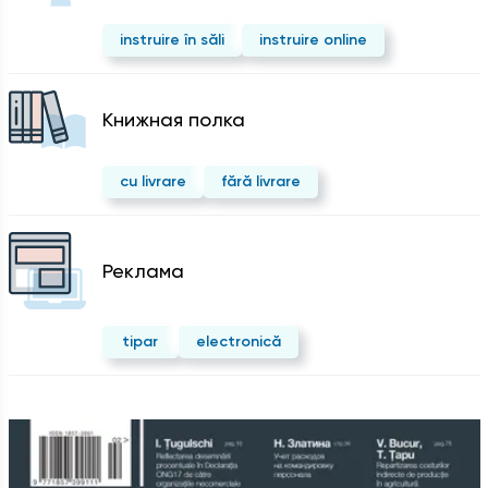
instruire în săli
instruire online
Kнижная полка
cu livrare
fără livrare
Реклама
tipar
electronică