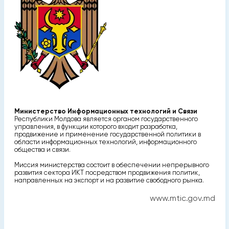
Министерство Информационных технологий и Связи
Республики Молдова является органом государственного
управления, в функции которого входит разработка,
продвижение и применение государственной политики в
области информационных технологий, информационного
общества и связи.
Миссия министерства состоит в обеспечении непрерывного
развития сектора ИКТ посредством продвижения политик,
направленных на экспорт и на развитие свободного рынка.
www.mtic.gov.md