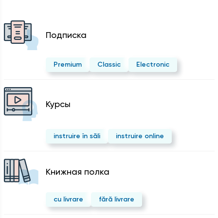
Подписка
Premium
Classic
Electronic
Курсы
instruire în săli
instruire online
Kнижная полка
cu livrare
fără livrare