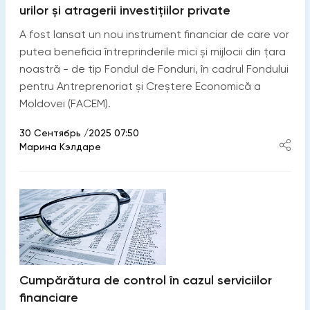
urilor și atragerii investițiilor private
A fost lansat un nou instrument financiar de care vor
putea beneficia întreprinderile mici și mijlocii din țara
noastră - de tip Fondul de Fonduri, în cadrul Fondului
pentru Antreprenoriat și Creștere Economică a
Moldovei (FACEM).
30 Сентябрь /2025 07:50
Марина Кэлдаре
Cumpărătura de control în cazul serviciilor
financiare