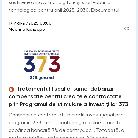
susținere a inovațiilor digitale și start-upurilor
tehnologice pentru anii 2025-2030. Documentul
17 Июнь /2025 08:00
Марина Кэлдаре
Tratamentul fiscal al sumei dobânzii
compensate pentru creditele contractate
prin Programul de stimulare a investiţiilor 373
Compania a contractat un credit investițional prin
programul 373. Lunar, conform graficului se achită
dobânda bancară 7% de contribuabil. Totodată, o
parte a dobânzii este compensată în cadrul