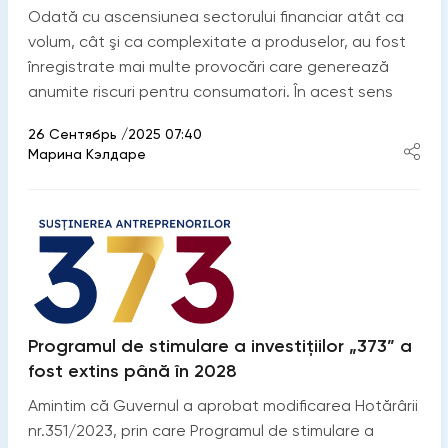
Odată cu ascensiunea sectorului financiar atât ca
volum, cât şi ca complexitate a produselor, au fost
înregistrate mai multe provocări care generează
anumite riscuri pentru consumatori. În acest sens
26 Сентябрь /2025 07:40
Марина Кэлдаре
Programul de stimulare a investițiilor „373” a
fost extins până în 2028
Amintim că Guvernul a aprobat modificarea Hotărârii
nr.351/2023, prin care Programul de stimulare a