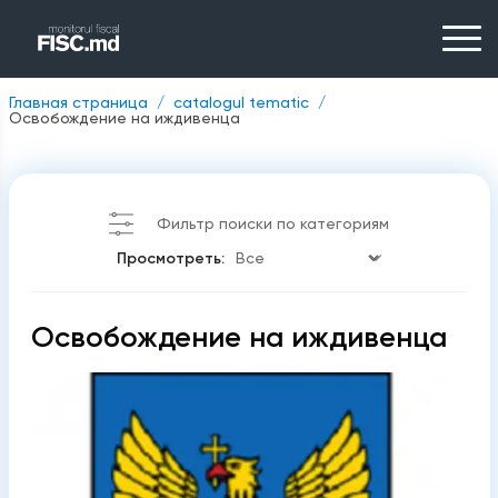
Главная страница
catalogul tematic
Освобождение на иждивенца
Фильтр поиски по категориям
Просмотреть:
Освобождение на иждивенца