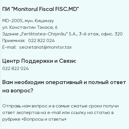
ПИ "Monitorul Fiscal FISC.MD"
MD-2005, мун. Кишинэу
ул. Константин Тэнасе, 6
Здание „Fertilitatea-Chișinău” S.A., 3-й этаж, офис. 320
Приемная:
022 822 024
E-mail:
secretariat@monitor.tax
Центр Поддержки и Связи:
022 822 024
Вам необходим оперативный и полный ответ
на вопрос?
Отправь нам вопрос и в самые сжатые сроки получи
ответ экспертов на e-mail или ссылку на статью в
рубрике «Вопросы и ответы»