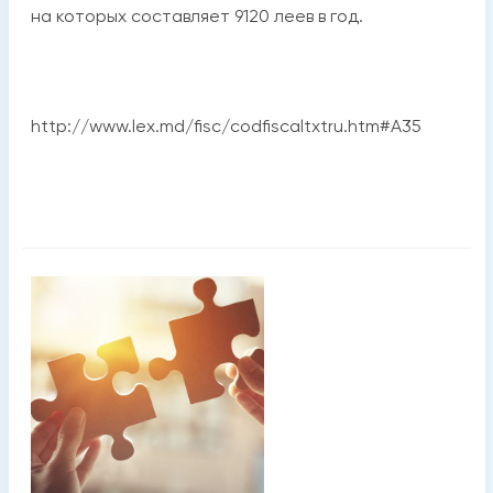
на которых составляет 9120 леев в год.
http://www.lex.md/fisc/codfiscaltxtru.htm#A35