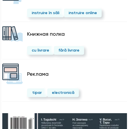
instruire în săli
instruire online
Kнижная полка
cu livrare
fără livrare
Реклама
tipar
electronică