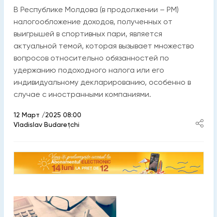
В Республике Молдова (в продолжении – РМ)
налогообложение доходов, полученных от
выигрышей в спортивных пари, является
актуальной темой, которая вызывает множество
вопросов относительно обязанностей по
удержанию подоходного налога или его
индивидуальному декларированию, особенно в
случае с иностранными компаниями.
12 Март /2025 08:00
Vladislav Budarețchi