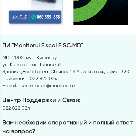
ПИ "Monitorul Fiscal FISC.MD"
MD-2005, мун. Кишинэу
ул. Константин Тэнасе, 6
Здание „Fertilitatea-Chișinău” S.A., 3-й этаж, офис. 320
Приемная:
022 822 024
E-mail:
secretariat@monitor.tax
Центр Поддержки и Связи:
022 822 024
Вам необходим оперативный и полный ответ
на вопрос?