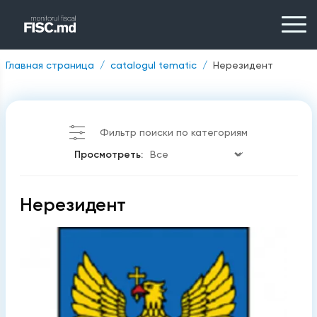
Главная страница
catalogul tematic
Нерезидент
Фильтр поиски по категориям
Просмотреть:
Нерезидент