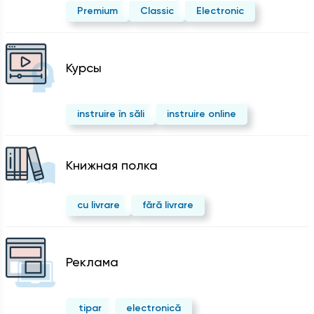
Premium
Classic
Electronic
Курсы
instruire în săli
instruire online
Kнижная полка
cu livrare
fără livrare
Реклама
tipar
electronică