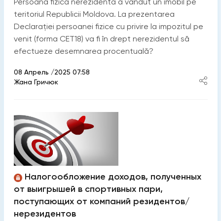
Persoana fizică nerezidentă a vândut un imobil pe
teritoriul Republicii Moldova. La prezentarea
Declarației persoanei fizice cu privire la impozitul pe
venit (forma CET18) va fi în drept nerezidentul să
efectueze desemnarea procentuală?
08 Апрель /2025 07:58
Жана Гричюк
Налогообложение доходов, полученных
от выигрышей в спортивных пари,
поступающих от компаний резидентов/
нерезидентов