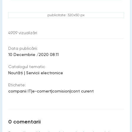
publicitate: 320x50 px
4909
vizualizări
Data publicării:
10 Decembrie /2020 08:11
Catalogul tematic
Noutăți
|
Servicii electronice
Etichete:
companii IT
|
e-comert
|
comision
|
cont curent
0
comentarii