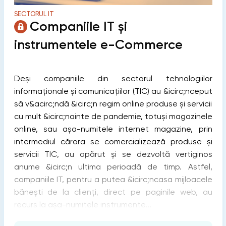
SECTORUL IT
Companiile IT și
instrumentele e-Commerce
Deși companiile din sectorul tehnologiilor
informaționale și comunicațiilor (TIC) au &icirc;nceput
să v&acirc;ndă &icirc;n regim online produse și servicii
cu mult &icirc;nainte de pandemie, totuși magazinele
online, sau așa-numitele internet magazine, prin
intermediul cărora se comercializează produse și
servicii TIC, au apărut și se dezvoltă vertiginos
anume &icirc;n ultima perioadă de timp. Astfel,
companiile IT, pentru a putea &icirc;ncasa mijloacele
bănești de la clienți, direct pe paginile web, au
recurs la așa-numitele instrumente...