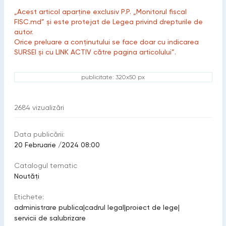
„Acest articol aparține exclusiv P.P. „Monitorul fiscal
FISC.md” și este protejat de Legea privind drepturile de
autor.
Orice preluare a conținutului se face doar cu indicarea
SURSEI și cu LINK ACTIV către pagina articolului”.
publicitate: 320x50 px
2684
vizualizări
Data publicării:
20 Februarie /2024 08:00
Catalogul tematic
Noutăți
Etichete:
administrare publica
|
cadrul legal
|
proiect de lege
|
servicii de salubrizare