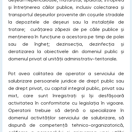
şi întreţinerea căilor publice, inclusiv colectarea şi
transportul deşeurilor provenite din coşurile stradale
la depozitele de deşeuri sau la instalaţiile de
tratare; curăţarea zăpezii de pe căile publice şi
menţinerea în funcţiune a acestora pe timp de polei
sau de îngheţ; dezinsecţia, dezinfecţia şi
deratizarea la obiectivele din domeniul public şi
domeniul privat al unităţii administrativ-teritoriale.
Pot avea calitatea de operator a serviciului de
salubrizare persoanele juridice de drept public sau
de drept privat, cu capital integral public, privat sau
mixt, care sunt înregistrați și își desfășoară
activitatea în conformitate cu legislația în vigoare.
Operatorii trebuie să dețină o specializare în
domeniul activităților serviciului de salubrizare, să
dispună de competenţă tehnico-organizatorică,