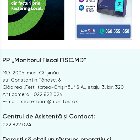
PP „Monitorul Fiscal FISC.MD”
MD-2005, mun. Chișinău
str. Constantin Tănase, 6
Clădirea „Fertilitatea-Chișinău” S.A., etajul 3, bir. 320
Anticamera:
022 822 024
E-mail:
secretariat@monitor.tax
Centrul de Asistență și Contact:
022 822 024
Dorești să obții un răspuns operativ și