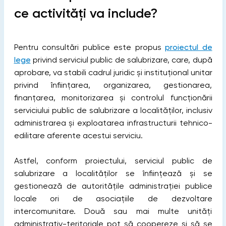
ce activități va include?
Pentru consultări publice este propus
proiectul de
lege
privind serviciul public de salubrizare, care, după
aprobare, va stabili cadrul juridic și instituțional unitar
privind înfiinţarea, organizarea, gestionarea,
finanţarea, monitorizarea şi controlul funcţionării
serviciului public de salubrizare a localităţilor, inclusiv
administrarea și exploatarea infrastructurii tehnico-
edilitare aferente acestui serviciu.
Astfel, conform proiectului, serviciul public de
salubrizare a localităților se înfiinţează şi se
gestionează de autorităţile administraţiei publice
locale ori de asociațiile de dezvoltare
intercomunitare. Două sau mai multe unităţi
administrativ-teritoriale pot să coopereze şi să se