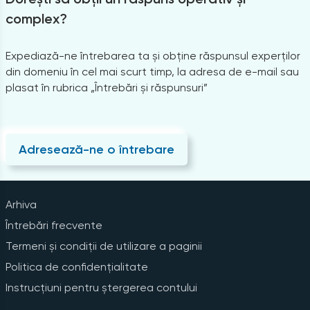
complex?
Expediază-ne întrebarea ta și obține răspunsul experților
din domeniu în cel mai scurt timp, la adresa de e-mail sau
plasat în rubrica „Întrebări și răspunsuri”
Adresează-ne o întrebare
Arhiva
Întrebări frecvente
Termeni și condiții de utilizare a paginii
Politica de confidențialitate
Instrucțiuni pentru ștergerea contului