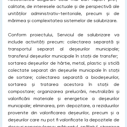
calitate, de interesele actuale şi de perspectivă ale
unităţilor administrativ-teritoriale, precum şi de
mărimea şi complexitatea sistemelor de salubrizare.
Conform proiectului, Serviciul de salubrizare va
include activități precum: colectarea separată și
transportul separat al deșeurilor municipale;
transferul deşeurilor municipale în staţii de transfer;
sortarea deşeurilor de hârtie, metal, plastic şi sticlă
colectate separat din deşeurile municipale în staţii
de sortare; colectarea separată a biodeșeurilor,
sortarea și tratarea acestora în stații de
compostare; organizarea prelucrării, neutralizării și
valorificării materiale şi energetice a deşeurilor
municipale; eliminarea, prin depozitare, a reziduurilor
provenite din valorificarea deşeurilor, precum şi a
deşeurilor care nu pot fi valorificate la depozitele de
deşeuri nepericuloase; măturatul, spălatul, stropirea