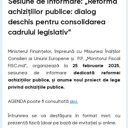
Sesiune de informare: „Reforma
achizițiilor publice: dialog
deschis pentru consolidarea
cadrului legislativ”
Ministerul Finanțelor, împreună cu Misiunea Înalților
Consilieri ai Uniunii Europene și P.P. „Monitorul Fiscal
FISC.md”, organizează la
25 februarie 2025
,
sesiunea de informare
dedicată reformei
achizițiilor publice, și anume noul proiect de lege
privind achizițiile publice.
AGENDA poate fi consultată
aici.
Întrunirea se va desfășura în format mixt: cu
prezență fizică (doar pe bază de invitație) și online.