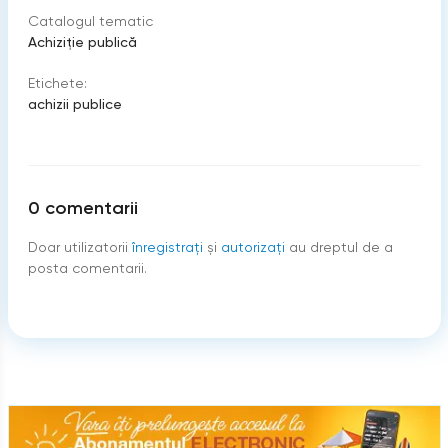
Catalogul tematic
Achiziţie publică
Etichete:
achizii publice
0
comentarii
Doar utilizatorii
înregistraţi
şi
autorizați
au dreptul de a
posta comentarii.