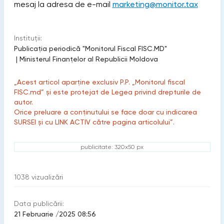
mesaj la adresa de e-mail
marketing@monitor.tax
Instituții:
Publicaţia periodică "Monitorul Fiscal FISC.MD"
|
Ministerul Finanțelor al Republicii Moldova
„Acest articol aparține exclusiv P.P. „Monitorul fiscal
FISC.md” și este protejat de Legea privind drepturile de
autor.
Orice preluare a conținutului se face doar cu indicarea
SURSEI și cu LINK ACTIV către pagina articolului”.
publicitate: 320x50 px
1038
vizualizări
Data publicării:
21 Februarie /2025 08:56