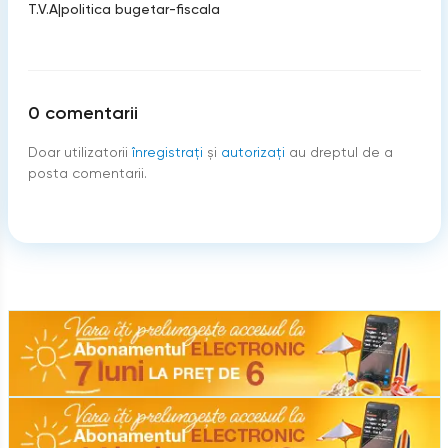
T.V.A
|
politica bugetar-fiscala
0
comentarii
Doar utilizatorii
înregistraţi
şi
autorizați
au dreptul de a
posta comentarii.