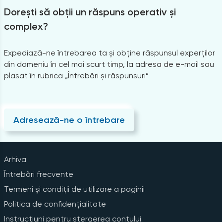
Dorești să obții un răspuns operativ și
complex?
Expediază-ne întrebarea ta și obține răspunsul experților
din domeniu în cel mai scurt timp, la adresa de e-mail sau
plasat în rubrica „Întrebări și răspunsuri”
Adresează-ne o întrebare
Arhiva
Întrebări frecvente
Termeni și condiții de utilizare a paginii
Politica de confidențialitate
Instrucțiuni pentru ștergerea contului