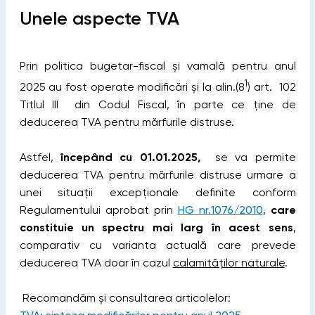
Unele aspecte TVA
Prin politica bugetar-fiscal și vamală pentru anul
1
2025 au fost operate modificări și la alin.(8
) art. 102
Titlul III din Codul Fiscal, în parte ce ține de
deducerea TVA pentru mărfurile distruse.
Astfel,
începând cu 01.01.2025,
se va permite
deducerea TVA pentru mărfurile distruse urmare a
unei situații excepționale definite conform
Regulamentului aprobat prin
HG nr.1076/2010
,
care
constituie un spectru mai larg în acest sens
,
comparativ cu varianta actuală care prevede
deducerea TVA doar în cazul
calamităţilor naturale
.
Recomandăm și consultarea articolelor: