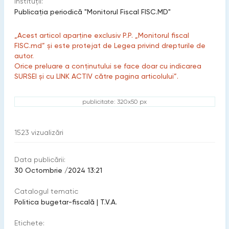
Instituții:
Publicaţia periodică "Monitorul Fiscal FISC.MD"
„Acest articol aparține exclusiv P.P. „Monitorul fiscal
FISC.md” și este protejat de Legea privind drepturile de
autor.
Orice preluare a conținutului se face doar cu indicarea
SURSEI și cu LINK ACTIV către pagina articolului”.
publicitate: 320x50 px
1523
vizualizări
Data publicării:
30 Octombrie /2024 13:21
Catalogul tematic
Politica bugetar-fiscală
|
T.V.A.
Etichete: