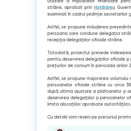
utilizare a mijloacelor financiare pent
străine, aprobat prin
Hotărârea
Guvernu
examinat în cadrul ședinței secretarilor g
Astfel, se propune includerea președintel
persoana care conduce delegația străină,
recepția delegațiilor oficiale străine.
Totodată, proiectul prevede indexarea 
pentru deservirea delegațiilor oficiale și
prețurilor de consum în perioada anilor 
Astfel, se propune majorarea volumului m
persoanelor oficiale străine cu circa 3
după ultima ajustare a plafoanelor și a
deservirea delegațiilor și persoanelor of
limita alocațiilor aprobate autorităților/
Cu detalii vom reveni pe parcursul promov