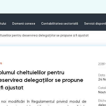
tului
Domenii conexe
Contabilitatea sectorială
Servicii disponi
tuielilor pentru deservirea delegațiilor se propune a fi ajustat
RI
2089
olumul cheltuielilor pentru
Data 
eservirea delegațiilor se propune
24 N
fi ajustat
Catal
Nout
Etich
 noi modificări în Regulamentul privind modul de
dele