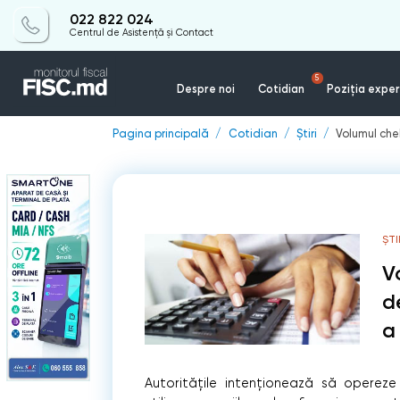
022 822 024
Centrul de Asistență și Contact
5
Despre noi
Cotidian
Poziția exper
Pagina principală
Cotidian
Știri
Volumul chel
ȘTI
V
d
a 
Autoritățile intenționează să opereze