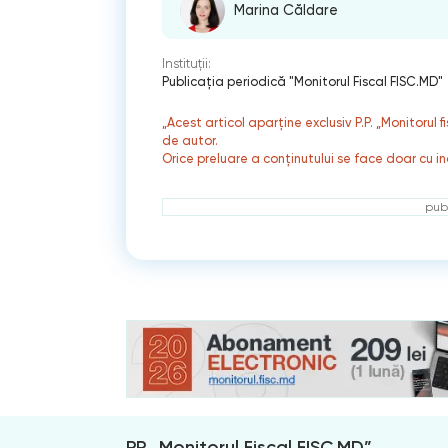
Marina Căldare
Instituții:
Publicaţia periodică "Monitorul Fiscal FISC.MD"
„Acest articol aparține exclusiv P.P. „Monitorul 
de autor.
Orice preluare a conținutului se face doar cu in
publ
PP „Monitorul Fiscal FISC.MD”