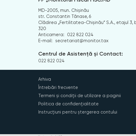
MD-2005, mun. Chișinău
str. Constantin Tănase, 6
Clădirea „Fertilitatea-Chișinău” S.A., etajul 3, b
320
Anticamera:
022 822 024
E-mail:
secretariat@monitor.tax
Centrul de Asistență și Contact:
022 822 024
Arhiva
Întrebări frecvente
Termeni și condiții de utilizare a paginii
Politica de confidențialitate
Instrucțiuni pentru ștergerea contului