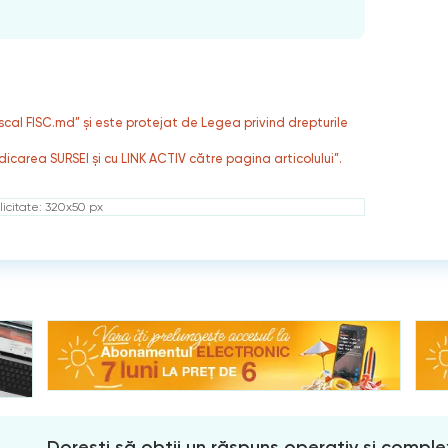
fiscal FISC.md” și este protejat de Legea privind drepturile
dicarea SURSEI și cu LINK ACTIV către pagina articolului”.
icitate: 320x50 px
Dorești să obții un răspuns operativ și comple