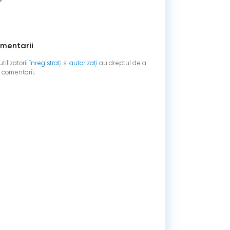
mentarii
tilizatorii
înregistraţi
şi
autorizați
au dreptul de a
 comentarii.