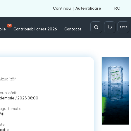
RO
Cont nou
Autentificare
Căutare
10
bile
Contribuabil onest 2026
Contacte
vizualizări
publicării:
oiembrie /2023 08:00
ogul tematic
ăți
ete:
gatie