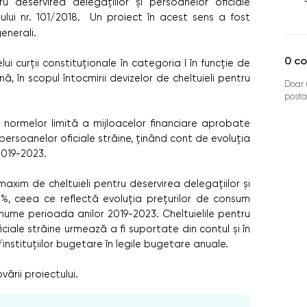
ru deservirea delegațiilor și persoanelor oficiale
lui nr. 101/2018. Un proiect în acest sens a fost
enerali.
0
co
ui curții constituționale în categoria I în funcție de
 în scopul întocmirii devizelor de cheltuieli pentru
Doar u
posta
normelor limită a mijloacelor financiare aprobate
 persoanelor oficiale străine, ținând cont de evoluția
2019-2023.
axim de cheltuieli pentru deservirea delegațiilor și
8%, ceea ce reflectă evoluția prețurilor de consum
nume perioada anilor 2019-2023. Cheltuielile pentru
iciale străine urmează a fi suportate din contul și în
instituțiilor bugetare în legile bugetare anuale.
ării proiectului.