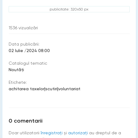
publicitate: 320x50 px
1536
vizualizări
Data publicării:
02 Iulie /2024 08:00
Catalogul tematic
Noutăți
Etichete:
achitarea taxelor
|
scutiri
|
voluntariat
0
comentarii
Doar utilizatorii
înregistraţi
şi
autorizați
au dreptul de a