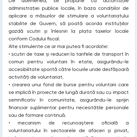
De asemenea, se propune ca autorităţile
administraţiei publice locale, în baza condiţiilor de
aplicare a măsurilor de stimulare a voluntariatului
stabilite de Guvern, să poată acorda instituţiilor
gazdă scutiri şi înlesniri la plata taxelor locale
conform Codului fiscal.
Alte stimulente ce ar mai putea fi acordate:
• scutiri de taxe și reduceri la tarifele de transport în
comun pentru voluntarii în etate, asigurându-le
accesibilitate sporită către locurile unde desfășoară
activități de voluntariat.
• crearea unui fond de burse pentru voluntarii care
se implică în proiecte de lungă durată sau cu impact
semnificativ în comunitate, asigurându-le sprijin
financiar suplimentar pentru necesitățile personale
sau de formare continuă.
• mecanism de recunoaștere oficială a
voluntariatului în sectoarele de afaceri și privat,