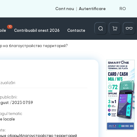
RO
Cont nou
Autentificare
Căutare
10
bile
Contribuabil onest 2026
Contacte
р на благоустройство территорий?
izualizări
publicării:
ugust /2023 07:59
ogul tematic
e locale
ete:
ные сборы
|
благоустройство территорий