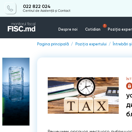
022 822 024
Centrul de Asistență și Contact
1
Despre noi
Cotidian
Poziția exper
Pagina principală
Poziția expertului
Întrebări ș
ÎNT
у
д
б
Решением органов местного публичног