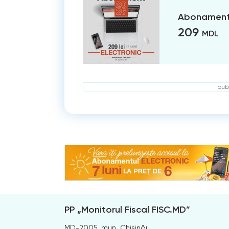
Abonament 
209
MDL
publ
PP „Monitorul Fiscal FISC.MD”
MD-2005, mun. Chișinău