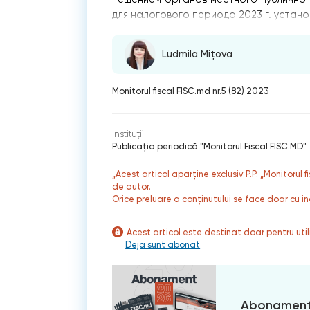
для налогового периода 2023 г. устан
Ludmila Mițova
Monitorul fiscal FISC.md nr.5 (82) 2023
Instituții:
Publicaţia periodică "Monitorul Fiscal FISC.MD"
„Acest articol aparține exclusiv P.P. „Monitorul 
de autor.
Orice preluare a conținutului se face doar cu in
Acest articol este destinat doar pentru ut
Deja sunt abonat
Abonament