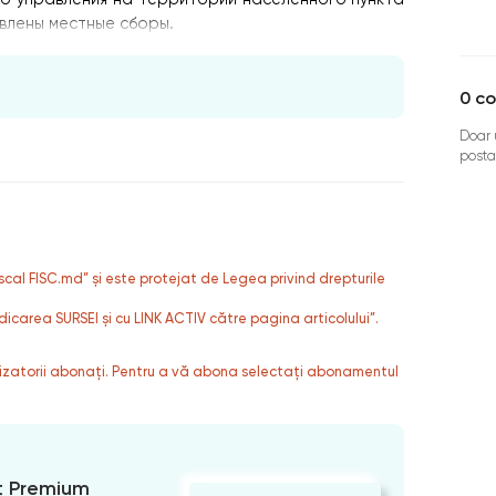
овлены местные сборы.
0
co
Doar u
posta
fiscal FISC.md” și este protejat de Legea privind drepturile
dicarea SURSEI și cu LINK ACTIV către pagina articolului”.
ilizatorii abonați. Pentru a vă abona selectați abonamentul
 Premium