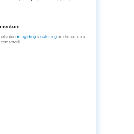
mentarii
tilizatorii
înregistraţi
şi
autorizați
au dreptul de a
 comentarii.