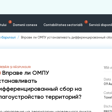
2
1
tului
Domenii conexe
Contabilitatea sectorială
Servicii disponi
i răspunsuri
Вправе ли ОМПУ устанавливать дифференцированный сбо
REBĂRI ȘI RĂSPUNSURI
1856
v
Вправе ли ОМПУ
станавливать
Data 
09 A
ифференцированный сбор на
Catal
лагоустройство территорий?
Taxel
Etich
мест
о управления на территории населенного пункта