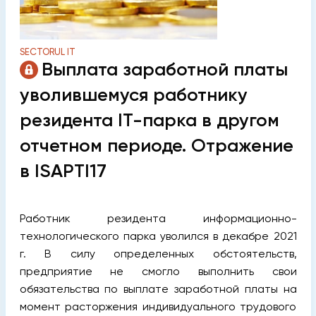
SECTORUL IT
Выплата заработной платы
уволившемуся работнику
резидента IТ-парка в другом
отчетном периоде. Отражение
в ISAPTI17
Работник резидента информационно-
технологического парка уволился в декабре 2021
г. В силу определенных обстоятельств,
предприятие не смогло выполнить свои
обязательства по выплате заработной платы на
момент расторжения индивидуального трудового