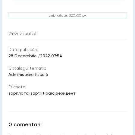
publicitate: 320x50 px
2484
vizualizări
Data publicării:
28 Decembrie /2022 07:54
Catalogul tematic
Administrare fiscală
Etichete:
зарплата
|
isapti
|
it parc
|
резидент
0
comentarii