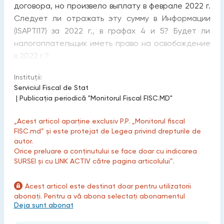
договора, но произвело выплату в феврале 2022 г.
Следует ли отражать эту сумму в Информации
(ISAPTI17) за 2022 г., в графах 4 и 5? Будет ли
налогоплательщик иметь право на освобождение
в 2022 г.?
Instituții:
Serviciul Fiscal de Stat
|
Publicaţia periodică "Monitorul Fiscal FISC.MD"
„Acest articol aparține exclusiv P.P. „Monitorul fiscal
FISC.md” și este protejat de Legea privind drepturile de
autor.
Orice preluare a conținutului se face doar cu indicarea
SURSEI și cu LINK ACTIV către pagina articolului”.
Acest articol este destinat doar pentru utilizatorii
abonați. Pentru a vă abona selectați abonamentul
Deja sunt abonat