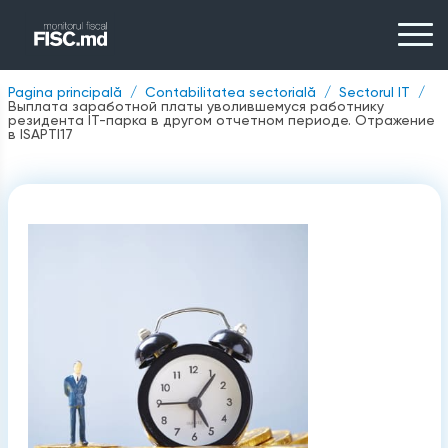
Pagina principală
Contabilitatea sectorială
Sectorul IT
Выплата заработной платы уволившемуся работнику
резидента IТ-парка в другом отчетном периоде. Отражение
в ISAPTI17