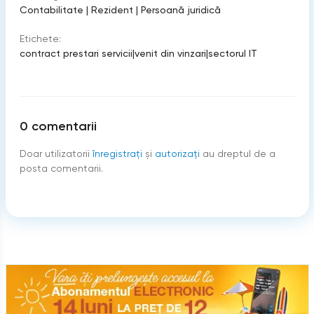
Contabilitate
|
Rezident
|
Persoană juridică
Etichete:
contract prestari servicii
|
venit din vinzari
|
sectorul IT
0
comentarii
Doar utilizatorii
înregistraţi
şi
autorizați
au dreptul de a
posta comentarii.