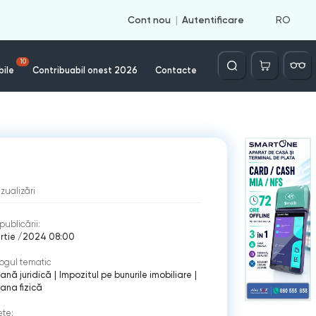
RO
Cont nou
Autentificare
Căutare
10
bile
Contribuabil onest 2026
Contacte
izualizări
publicării:
artie /2024 08:00
ogul tematic
ană juridică
|
Impozitul pe bunurile imobiliare
|
ana fizică
ete: