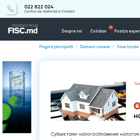
022 822 024
Centrul de Asistență și Contact
6
Despre noi
Cotidian
Poziția exper
Pagina principală
Domenii conexe
Taxe locale
TAX
н
Субъектами налогообложения налогом