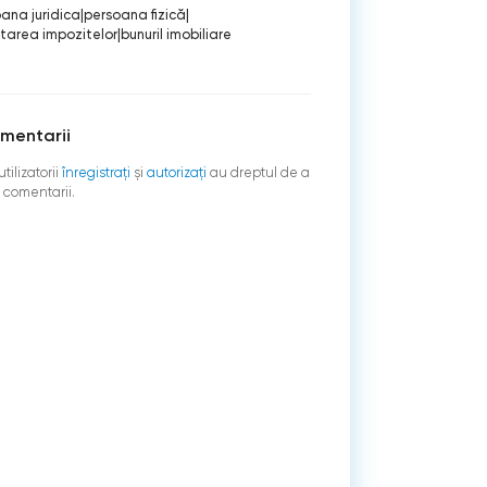
ana juridica
|
persoana fizică
|
tarea impozitelor
|
bunuril imobiliare
mentarii
tilizatorii
înregistraţi
şi
autorizați
au dreptul de a
 comentarii.