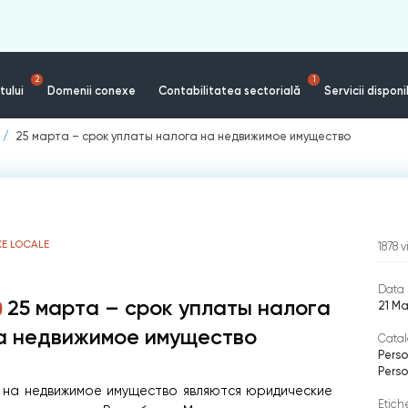
2
1
tului
Domenii conexe
Contabilitatea sectorială
Servicii disponi
25 марта – срок уплаты налога на недвижимое имущество
E LOCALE
1878
v
Data 
25 марта – срок уплаты налога
21 M
а недвижимое имущество
Catal
Perso
Perso
 на недвижимое имущество являются юридические
Etich