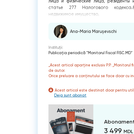
лица и физические лица, резиденты 
статье 277 Налогового кодекса.&#
недвижимое имущество,
Ana-Maria Marușevschi
Instituții:
Publicaţia periodică "Monitorul Fiscal FISC.MD"
„Acest articol aparține exclusiv P.P. „Monitorul 
de autor.
Orice preluare a conținutului se face doar cu in
Acest articol este destinat doar pentru ut
Deja sunt abonat
Abonament
3 499
MDL