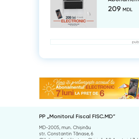
209
MDL
publ
PP „Monitorul Fiscal FISC.MD”
MD-2005, mun. Chișinău
str. Constantin Tănase, 6