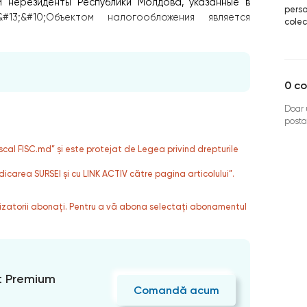
и нерезиденты Республики Молдова, указанные в
perso
13;&#10;Объектом налогообложения является
colec
0
co
Doar u
posta
fiscal FISC.md” și este protejat de Legea privind drepturile
dicarea SURSEI și cu LINK ACTIV către pagina articolului”.
ilizatorii abonați. Pentru a vă abona selectați abonamentul
 Premium
Comandă acum