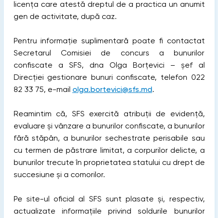
licența care atestă dreptul de a practica un anumit
gen de activitate, după caz.
Pentru informație suplimentară poate fi contactat
Secretarul Comisiei de concurs a bunurilor
confiscate a SFS, dna Olga Borțevici – șef al
Direcției gestionare bunuri confiscate, telefon 022
82 33 75, e-mail
olga.bortevici@sfs.md
.
Reamintim că, SFS exercită atribuții de evidență,
evaluare și vânzare a bunurilor confiscate, a bunurilor
fără stăpân, a bunurilor sechestrate perisabile sau
cu termen de păstrare limitat, a corpurilor delicte, a
bunurilor trecute în proprietatea statului cu drept de
succesiune și a comorilor.
Pe site-ul oficial al SFS sunt plasate şi, respectiv,
actualizate informaţiile privind soldurile bunurilor