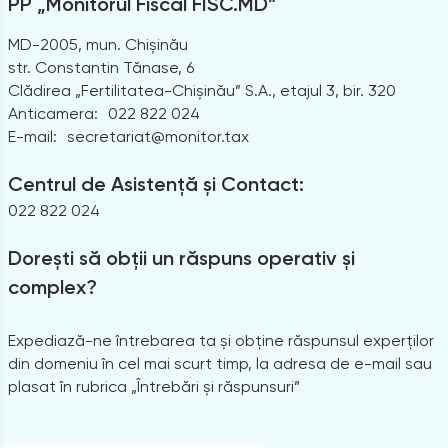
PP „Monitorul Fiscal FISC.MD”
MD-2005, mun. Chișinău
str. Constantin Tănase, 6
Clădirea „Fertilitatea-Chișinău” S.A., etajul 3, bir. 320
Anticamera:
022 822 024
E-mail:
secretariat@monitor.tax
Centrul de Asistență și Contact:
022 822 024
Dorești să obții un răspuns operativ și
complex?
Expediază-ne întrebarea ta și obține răspunsul experților
din domeniu în cel mai scurt timp, la adresa de e-mail sau
plasat în rubrica „Întrebări și răspunsuri”