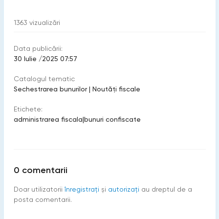
1363
vizualizări
Data publicării:
30 Iulie /2025 07:57
Catalogul tematic
Sechestrarea bunurilor
|
Noutăți fiscale
Etichete:
administrarea fiscala
|
bunuri confiscate
0
comentarii
Doar utilizatorii
înregistraţi
şi
autorizați
au dreptul de a
posta comentarii.