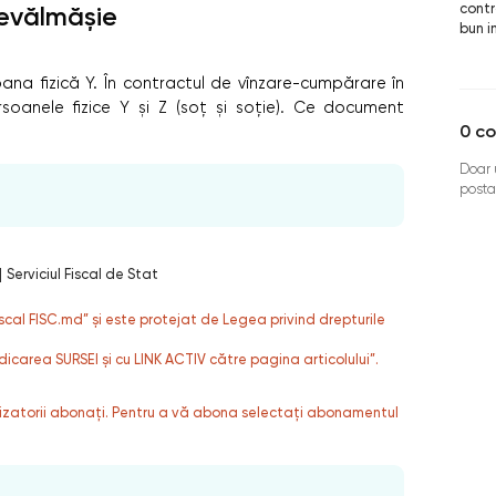
cont
evălmășie
bun i
ana fizică Y. În contractul de vînzare-cumpărare în
rsoanele fizice Y și Z (soț și soție). Ce document
0
co
Doar u
posta
|
Serviciul Fiscal de Stat
fiscal FISC.md” și este protejat de Legea privind drepturile
dicarea SURSEI și cu LINK ACTIV către pagina articolului”.
ilizatorii abonați. Pentru a vă abona selectați abonamentul