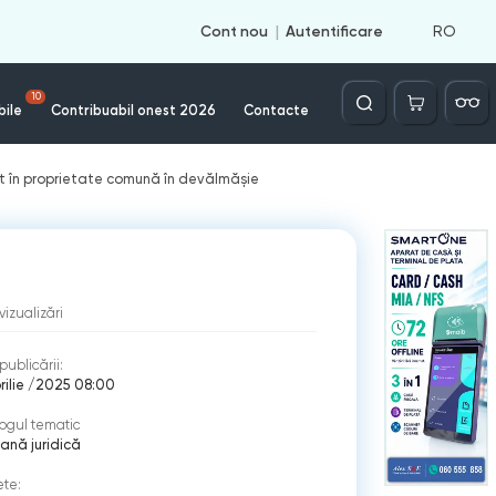
RO
Cont nou
Autentificare
Căutare
10
bile
Contribuabil onest 2026
Contacte
nut în proprietate comună în devălmășie
vizualizări
publicării:
rilie /2025 08:00
ogul tematic
ană juridică
ete: