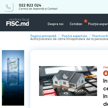
022 822 024
Centrul de Asistență și Contact
1
Despre noi
Cotidian
Poziția exper
Pagina principală
Poziția expertului
Practica f
Achiziționarea de către întreprindere de la persoane
PR
î
c
î
d