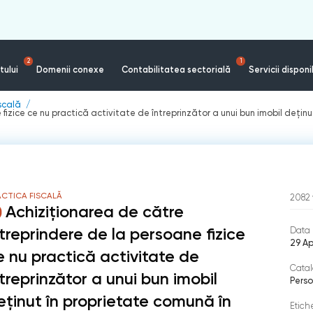
2
1
tului
Domenii conexe
Contabilitatea sectorială
Servicii disponi
iscală
 fizice ce nu practică activitate de întreprinzător a unui bun imobil deți
ACTICA FISCALĂ
2082
Achiziționarea de către
ntreprindere de la persoane fizice
Data 
29 Ap
e nu practică activitate de
Catal
ntreprinzător a unui bun imobil
Perso
eținut în proprietate comună în
Etich