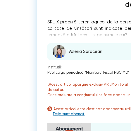
d
SRL X procură teren agricol de la perso
calitate de vînzători sunt indicate pe
urmează a fi întocmit și pe numele cui?
Valeria Sorocean
Instituții:
Publicaţia periodică "Monitorul Fiscal FISC.MD"
„Acest articol aparține exclusiv P.P. „Monitorul 
de autor.
Orice preluare a conținutului se face doar cu in
Acest articol este destinat doar pentru ut
Deja sunt abonat