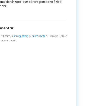
ract de vînzare-cumpărare
|
persoana fizică
|
mobil
mentarii
tilizatorii
înregistraţi
şi
autorizați
au dreptul de a
 comentarii.