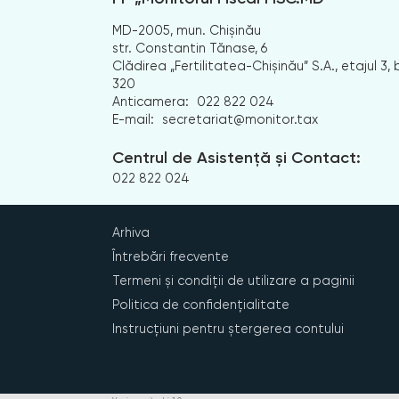
MD-2005, mun. Chișinău
str. Constantin Tănase, 6
Clădirea „Fertilitatea-Chișinău” S.A., etajul 3, b
320
Anticamera:
022 822 024
E-mail:
secretariat@monitor.tax
Centrul de Asistență și Contact:
022 822 024
Arhiva
Întrebări frecvente
Termeni și condiții de utilizare a paginii
Politica de confidențialitate
Instrucțiuni pentru ștergerea contului