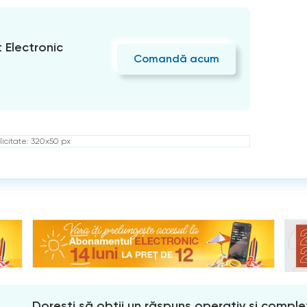
Electronic
Comandă acum
icitate: 320x50 px
Dorești să obții un răspuns operativ și comple