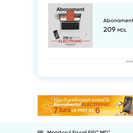
Abonament 
209
MDL
publ
PP „Monitorul Fiscal FISC.MD”