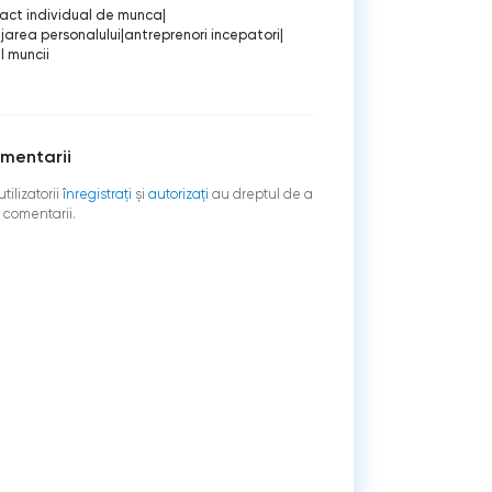
act individual de munca
|
area personalului
|
antreprenori incepatori
|
 muncii
mentarii
tilizatorii
înregistraţi
şi
autorizați
au dreptul de a
 comentarii.