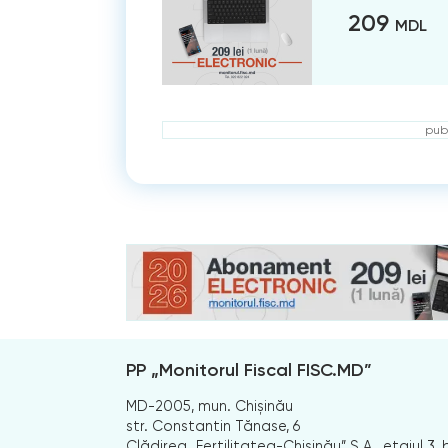
209
MDL
publ
PP „Monitorul Fiscal FISC.MD”
MD-2005, mun. Chișinău
str. Constantin Tănase, 6
Clădirea „Fertilitatea-Chișinău” S.A., etajul 3, b