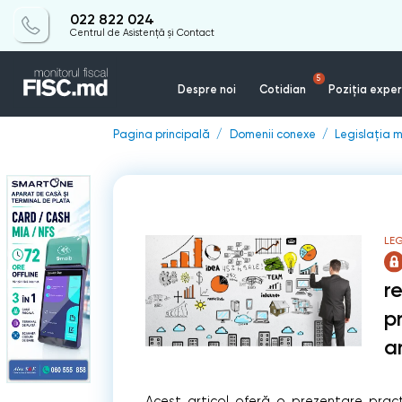
022 822 024
Centrul de Asistență și Contact
5
Despre noi
Cotidian
Poziția exper
Pagina principală
Domenii conexe
Legislația m
LEG
re
p
a
Acest articol oferă o prezentare practi