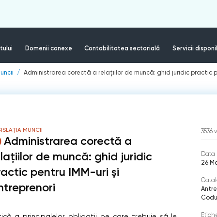
tului
Domenii conexe
Contabilitatea sectorială
Servicii disponi
uncii
Administrarea corectă a relațiilor de muncă: ghid juridic practic p
ISLAȚIA MUNCII
3536
v
Administrarea corectă a
lațiilor de muncă: ghid juridic
Data 
26 M
ractic pentru IMM-uri și
Catal
ntreprenori
Antre
Codul
Etich
că a principalelor obligații pe care trebuie să le