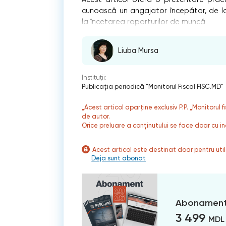
cunoască un angajator începător, de la
la încetarea raporturilor de muncă
Liuba Mursa
Instituții:
Publicaţia periodică "Monitorul Fiscal FISC.MD"
„Acest articol aparține exclusiv P.P. „Monitorul 
de autor.
Orice preluare a conținutului se face doar cu in
Acest articol este destinat doar pentru ut
Deja sunt abonat
Abonament
3 499
MDL