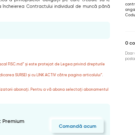
contr
 încheierea Contractului individual de muncă până
angaj
Codul
0
co
Doar u
posta
fiscal FISC.md” și este protejat de Legea privind drepturile
dicarea SURSEI și cu LINK ACTIV către pagina articolului”.
ilizatorii abonați. Pentru a vă abona selectați abonamentul
 Premium
Comandă acum