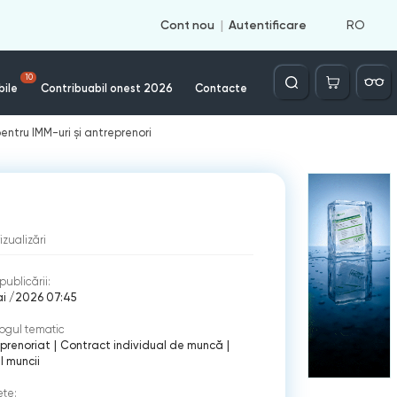
RO
Cont nou
Autentificare
Căutare
10
bile
Contribuabil onest 2026
Contacte
entru IMM-uri și antreprenori
izualizări
publicării:
ai /2026 07:45
ogul tematic
prenoriat
|
Contract individual de muncă
|
 muncii
ete: