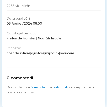
2485
vizualizări
Data publicării:
05 Aprilie /2024 08:00
Catalogul tematic
Prețuri de transfer
|
Noutăți fiscale
Etichete:
cost de intrare
|
ajustare
|
mijloc fix
|
reducere
0
comentarii
Doar utilizatorii
înregistraţi
şi
autorizați
au dreptul de a
posta comentarii.