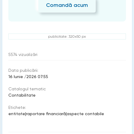
Comandă acum
publicitate: 320x50 px
5574
vizualizări
Data publicării:
16 Iunie /2026 07:55
Catalogul tematic
Contabilitate
Etichete:
entitate
|
raportare financiară
|
aspecte contabile