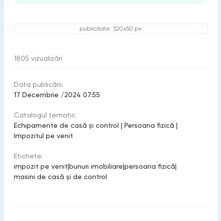
publicitate: 320x50 px
1805
vizualizări
Data publicării:
17 Decembrie /2024 07:55
Catalogul tematic
Echipamente de casă şi control
|
Persoana fizică
|
Impozitul pe venit
Etichete:
impozit pe venit
|
bunuri imobiliare
|
persoana fizică
|
masini de casă și de control