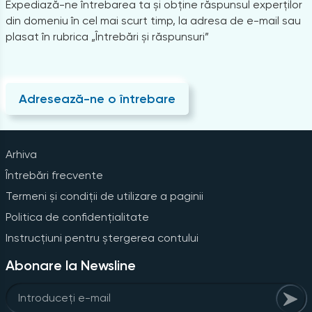
Expediază-ne întrebarea ta și obține răspunsul experților
din domeniu în cel mai scurt timp, la adresa de e-mail sau
plasat în rubrica „Întrebări și răspunsuri”
Adresează-ne o întrebare
Arhiva
Întrebări frecvente
Termeni și condiții de utilizare a paginii
Politica de confidențialitate
Instrucțiuni pentru ștergerea contului
Abonare la Newsline