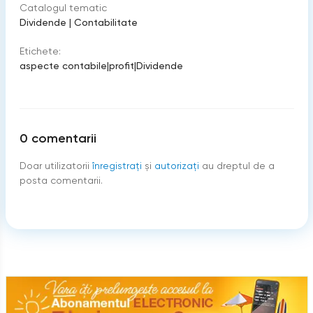
Catalogul tematic
Dividende
|
Contabilitate
Etichete:
aspecte contabile
|
profit
|
Dividende
0
comentarii
Doar utilizatorii
înregistraţi
şi
autorizați
au dreptul de a
posta comentarii.