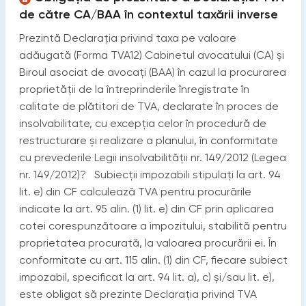
de către CA/BAA în contextul taxării inverse
Prezintă Declarația privind taxa pe valoare
adăugată (Forma TVA12) Cabinetul avocatului (CA) și
Biroul asociat de avocați (BAA) în cazul la procurarea
proprietății de la întreprinderile înregistrate în
calitate de plătitori de TVA, declarate în proces de
insolvabilitate, cu excepția celor în procedură de
restructurare și realizare a planului, în conformitate
cu prevederile Legii insolvabilității nr. 149/2012 (Legea
nr. 149/2012)? Subiecții impozabili stipulați la art. 94
lit. e) din CF calculează TVA pentru procurările
indicate la art. 95 alin. (1) lit. e) din CF prin aplicarea
cotei corespunzătoare a impozitului, stabilită pentru
proprietatea procurată, la valoarea procurării ei. În
conformitate cu art. 115 alin. (1) din CF, fiecare subiect
impozabil, specificat la art. 94 lit. a), c) și/sau lit. e),
este obligat să prezinte Declarația privind TVA