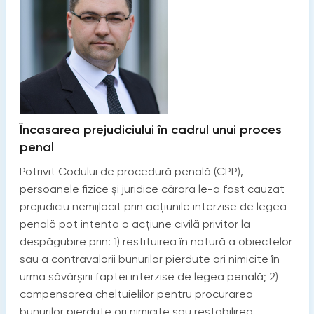
Încasarea prejudiciului în cadrul unui proces
penal
Potrivit Codului de procedură penală (CPP),
persoanele fizice și juridice cărora le-a fost cauzat
prejudiciu nemijlocit prin acţiunile interzise de legea
penală pot intenta o acţiune civilă privitor la
despăgubire prin: 1) restituirea în natură a obiectelor
sau a contravalorii bunurilor pierdute ori nimicite în
urma săvârșirii faptei interzise de legea penală; 2)
compensarea cheltuielilor pentru procurarea
bunurilor pierdute ori nimicite sau restabilirea