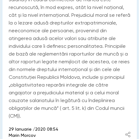
recunoscută, în mod expres, atât la nivel naţional,
cât şi la nivel internaţional. Prejudiciul moral se referă
la o lezare adusă drepturilor extrapatrimoniale,
neeconomice ale persoanei, provenind din
atingerea adusă acelor valori sau atribuite ale
individului care îi definesc personalitatea. Principiile
de bază ale reglementării raporturilor de muncă şi a
altor raporturi legate nemijlocit de acestea, ce reies
din normele dreptului internațional şi din cele ale
Constituţiei Republicii Moldova, include şi principiul
„obligativitatea reparării integrale de către
angajator a prejudiciului material şi a celui moral
cauzate salariatului în legătură cu îndeplinirea
obligaţiilor de muncă” ( art. 5 lit. k) din Codul muncii
(CM)).
29 Ianuarie /2020 08:54
Marin Morcov