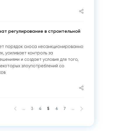
ат регулирование в строительной
ет порядок сноса несанкционированно
к, усиливает контроль за
шениями и создает условия для того,
некоторых злоупотреблений со
ков
...
3
4
5
6
7
...