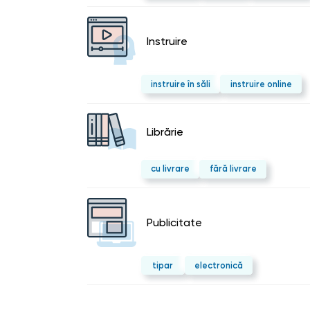
Instruire
instruire în săli
instruire online
Librărie
cu livrare
fără livrare
Publicitate
tipar
electronică