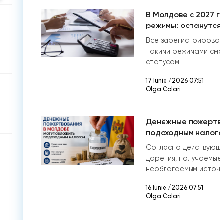
В Молдове с 2027 
режимы: останутся
Все зарегистрирова
такими режимами см
статусом
17 Iunie /2026 07:51
Olga Colari
Денежные пожертв
подоходным налого
Согласно действующ
дарения, получаемые
необлагаемым источ
16 Iunie /2026 07:51
Olga Colari