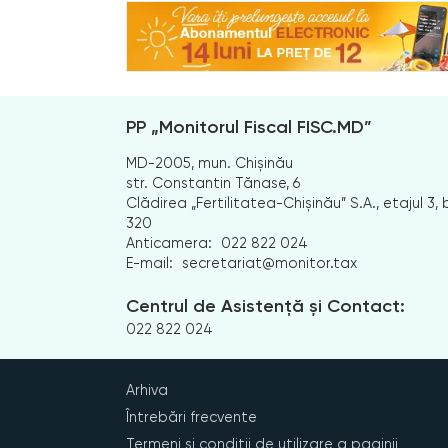
PP „Monitorul Fiscal FISC.MD”
MD-2005, mun. Chișinău
str. Constantin Tănase, 6
Clădirea „Fertilitatea-Chișinău” S.A., etajul 3, b
320
Anticamera:
022 822 024
E-mail:
secretariat@monitor.tax
Centrul de Asistență și Contact:
022 822 024
Arhiva
Întrebări frecvente
Termeni și condiții de utilizare a paginii