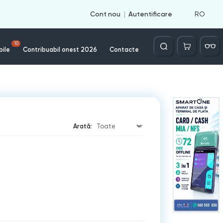
RO
Cont nou
Autentificare
Căutare
10
bile
Contribuabil onest 2026
Contacte
Arată: