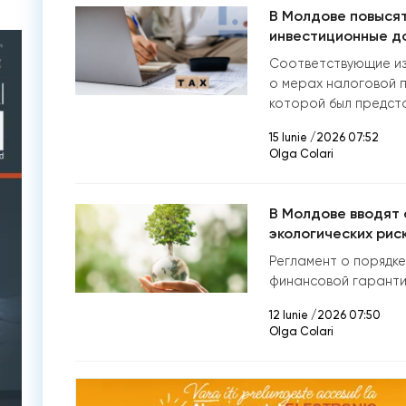
В Молдове повысят
инвестиционные д
Соответствующие из
о мерах налоговой п
которой был предста
15 Iunie /2026 07:52
Olga Colari
В Молдове вводят
экологических рис
Регламент о порядке
финансовой гаранти
12 Iunie /2026 07:50
Olga Colari