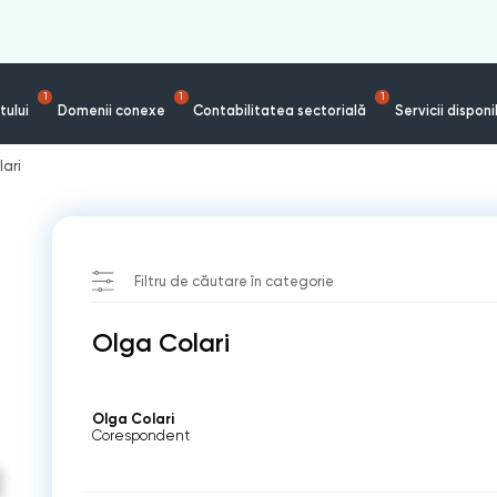
1
1
1
tului
Domenii conexe
Contabilitatea sectorială
Servicii disponi
ari
Filtru de căutare în categorie
Olga Colari
Olga Colari
Corespondent