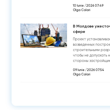
10 Iunie /2026 07:49
Olga Colari
В Молдове ужесточ
сфере
Проект устанавлива
возведенных построе
строительными разре
чтобы не допускать 
стороны застройщи
09 Iunie /2026 07:54
Olga Colari