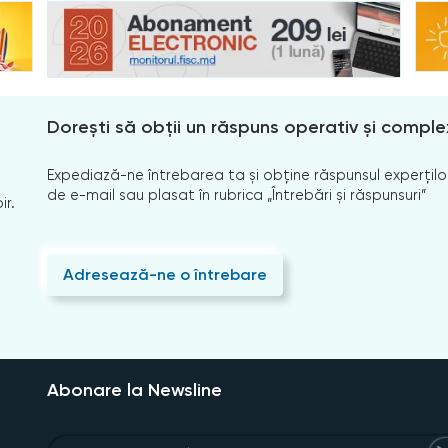
Dorești să obții un răspuns operativ și comple
Expediază-ne întrebarea ta și obține răspunsul experților
de e-mail sau plasat în rubrica „Întrebări și răspunsuri”
ir.
Adresează-ne o întrebare
Abonare la Newsline