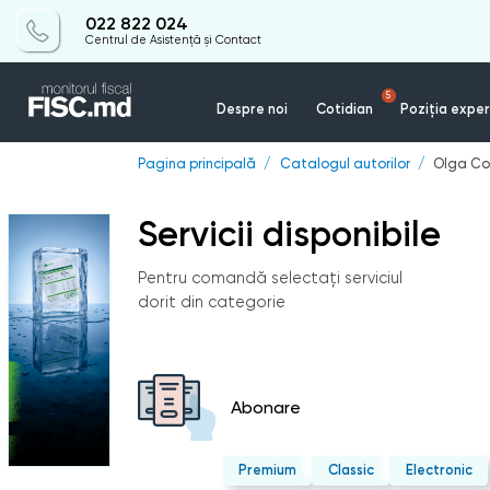
022 822 024
Centrul de Asistență și Contact
5
Despre noi
Cotidian
Poziția exper
Pagina principală
Catalogul autorilor
Olga Col
Servicii disponibile
Pentru comandă selectați serviciul
dorit din categorie
Abonare
Premium
Classic
Electronic