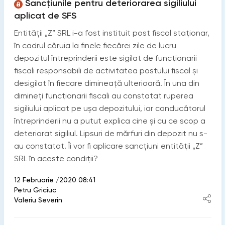
Sancțiunile pentru deteriorarea sigiliului
aplicat de SFS
Entității „Z” SRL i-a fost instituit post fiscal staţionar,
în cadrul căruia la finele fiecărei zile de lucru
depozitul întreprinderii este sigilat de funcţionarii
fiscali responsabili de activitatea postului fiscal și
desigilat în fiecare dimineaţă ulterioară. În una din
dimineţi funcţionarii fiscali au constatat ruperea
sigiliului aplicat pe ușa depozitului, iar conducătorul
întreprinderii nu a putut explica cine și cu ce scop a
deteriorat sigiliul. Lipsuri de mărfuri din depozit nu s-
au constatat. Îi vor fi aplicare sancţiuni entității „Z”
SRL în aceste condiții?
12 Februarie /2020 08:41
Petru Griciuc
Valeriu Severin