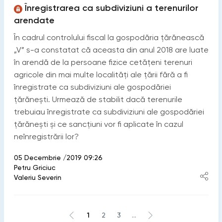
Înregistrarea ca subdiviziuni a terenurilor
arendate
În cadrul controlului fiscal la gospodăria țărănească
„V” s-a constatat că aceasta din anul 2018 are luate
în arendă de la persoane fizice cetățeni terenuri
agricole din mai multe localități ale țării fără a fi
înregistrate ca subdiviziuni ale gospodăriei
țărănești. Urmează de stabilit dacă terenurile
trebuiau înregistrate ca subdiviziuni ale gospodăriei
țărănești și ce sancțiuni vor fi aplicate în cazul
neînregistrării lor?
05 Decembrie /2019 09:26
Petru Griciuc
Valeriu Severin
1
2
3
...