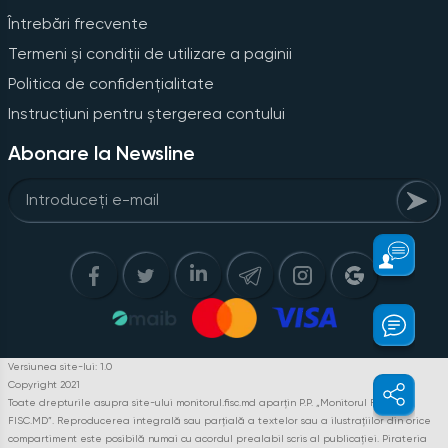
Întrebări frecvente
Termeni și condiții de utilizare a paginii
Politica de confidențialitate
Instrucțiuni pentru ștergerea contului
Abonare la Newsline
Versiunea site-lui: 1.0
Copyright 2021
Toate drepturile asupra site-ului monitorul.fisc.md aparțin P.P. „Monitorul Fiscal
FISC.MD”. Reproducerea integrală sau parțială a textelor sau a ilustrațiilor din orice
compartiment este posibilă numai cu acordul prealabil scris al publicației. Pirateria