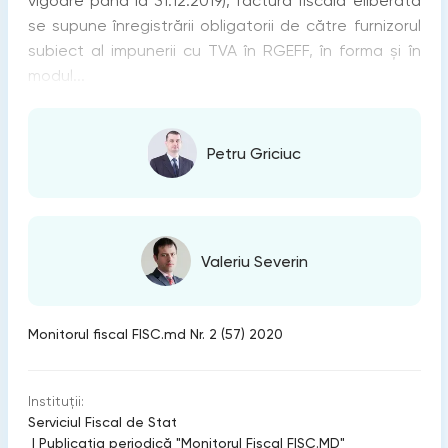
vigoare până la 31.12.2019), factura fiscală eliberată
se supune înregistrării obligatorii de către furnizorul
subiect al impunerii cu TVA în RGEFF, în forma și în
modul...
Petru Griciuc
Valeriu Severin
Monitorul fiscal FISC.md Nr. 2 (57) 2020
Instituții:
Serviciul Fiscal de Stat
|
Publicaţia periodică "Monitorul Fiscal FISC.MD"