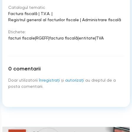
Catalogul tematic
Factura fiscală
|
T.V.A.
|
Registrul general al facturilor fiscale
|
Administrare fiscală
Etichete:
facturi fiscale
|
RGEFF
|
factura fiscală
|
entitate
|
TVA
0
comentarii
Doar utilizatorii
înregistraţi
şi
autorizați
au dreptul de a
posta comentarii.