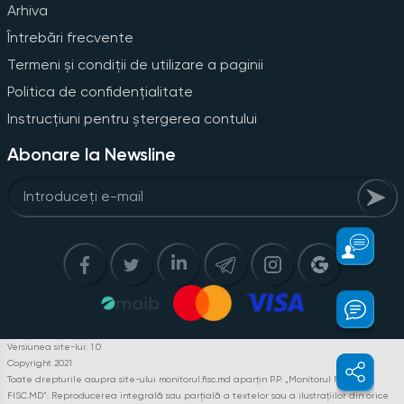
Arhiva
Întrebări frecvente
Termeni și condiții de utilizare a paginii
Politica de confidențialitate
Instrucțiuni pentru ștergerea contului
Abonare la Newsline
Versiunea site-lui: 1.0
Copyright 2021
Toate drepturile asupra site-ului monitorul.fisc.md aparțin P.P. „Monitorul Fiscal
FISC.MD”. Reproducerea integrală sau parțială a textelor sau a ilustrațiilor din orice