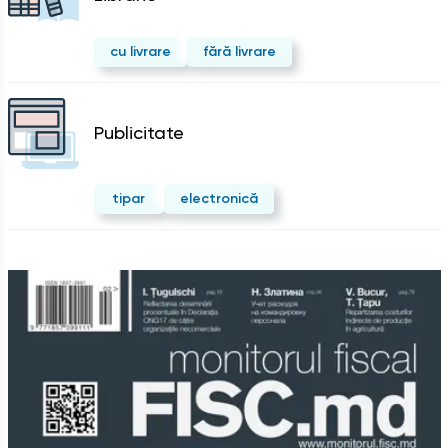
cu livrare
fără livrare
Publicitate
tipar
electronică