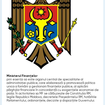
Ministerul Finanţelor
prin esenţa sa este organul central de specialitate al
administraţiei publice, care elaborează şi promovează politica
unica a formării şi gestionarii finanţelor publice, al aplicării
pârghiilor financiare în concordanţă cu exigenţele economiei de
piaţa. În activitatea sa MF se călăuzeşte de Constituţia RM,
legile Republicii Moldova, decretele Preşedintelui RM, hotărîrile
Parlamentului, ordonanţele, deciziile şi dispoziţiile Guvernului.