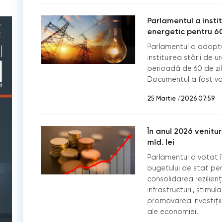
Parlamentul a instit
energetic pentru 60
Parlamentul a adopta
instituirea stării de 
perioadă de 60 de zi
Documentul a fost vo
25 Martie /2026 07:59
În anul 2026 venitur
mld. lei
Parlamentul a votat î
bugetului de stat pe
consolidarea rezilien
infrastructurii, stimul
promovarea investiții
ale economiei.