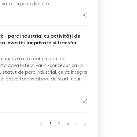
votat în prima lectură.
 - parc industrial cu activități de
 investițiilor private și transfer
 urmează a fi creat un parc de
„Moldova HiTech Park” -conceput ca un
cu statut de parc industrial, ce va integra
re-dezvoltare, incubare de start-upuri,
1
2
3
...