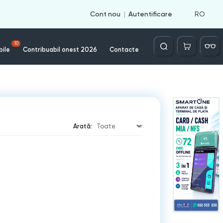
RO
Cont nou
Autentificare
Căutare
10
bile
Contribuabil onest 2026
Contacte
Arată: