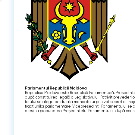
Parlamentul Republicii Moldova
Republica Moldova este Republică Parlamentară. Preşedintel
după constituirea legală a Legislativului. Potrivit preveder
forului se alege pe durata mandatului prin vot secret al majo
fracţiunilor parlamentare. Vicepreşedinţii Parlamentului se al
aleşi, la propunerea Preşedintelui Parlamentului, după consu