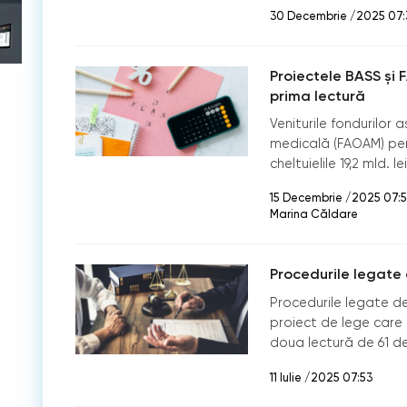
30 Decembrie /2025 07:
Proiectele BASS și 
prima lectură
Veniturile fondurilor 
medicală (FAOAM) pentr
cheltuielile 19,2 mld. lei
15 Decembrie /2025 07:
Marina Căldare
Procedurile legate 
Procedurile legate de
proiect de lege care 
doua lectură de 61 d
11 Iulie /2025 07:53