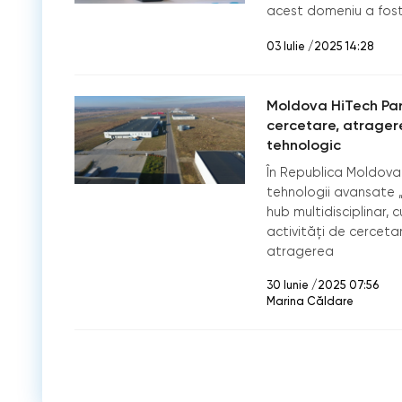
acest domeniu a fost 
03 Iulie /2025 14:28
Moldova HiTech Park
cercetare, atragerea
tehnologic
În Republica Moldova
tehnologii avansate 
hub multidisciplinar, 
activități de cerceta
atragerea
30 Iunie /2025 07:56
Marina Căldare