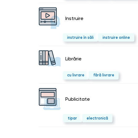
Instruire
instruire în săli
instruire online
Librărie
cu livrare
fără livrare
Publicitate
tipar
electronică