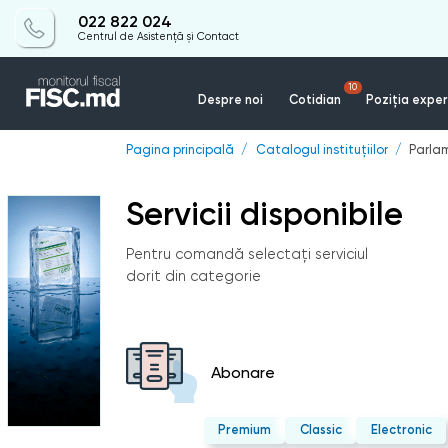
022 822 024
Centrul de Asistență și Contact
10
Despre noi
Cotidian
Poziția exper
Pagina principală
Catalogul instituțiilor
Parlam
Servicii disponibile
Pentru comandă selectați serviciul
dorit din categorie
Abonare
Premium
Classic
Electronic