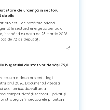
uit stare de urgență în sectorul
 de zile
t proiectul de hotărâre privind
urgență în sectorul energetic pentru o
le, începând cu data de 25 martie 2026.
tat de 72 de deputați.
ile bugetului de stat vor depăși 79,6
n lectura a doua proiectul legii
ntru anul 2026. Documentul vizează
ței economice, dezvoltarea
area competitivității sectorului privat și
lor strategice în sectoarele prioritare