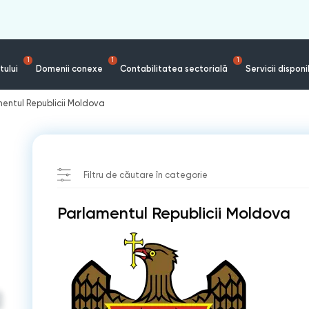
1
1
1
tului
Domenii conexe
Contabilitatea sectorială
Servicii disponi
entul Republicii Moldova
Filtru de căutare în categorie
Parlamentul Republicii Moldova