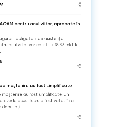
35
FAOAM pentru anul viitor, aprobate în
asigurării obligatorii de asistență
u anul viitor vor constitui 18,83 mld. lei,
,
55
de moștenire au fost simplificate
 moștenire au fost simplificate. Un
prevede acest lucru a fost votat în a
e deputați.