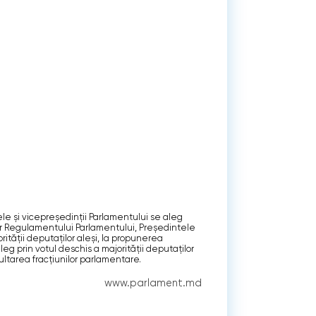
e şi vicepreşedinţii Parlamentului se aleg
ilor Regulamentului Parlamentului, Preşedintele
rităţii deputaţilor aleşi, la propunerea
eg prin votul deschis a majorităţii deputaţilor
ltarea fracţiunilor parlamentare.
www.parlament.md