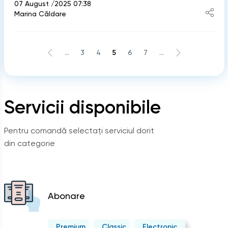
07 August /2025 07:38
Marina Căldare
...
3
4
5
6
7
...
Servicii disponibile
Pentru comandă selectați serviciul dorit
din categorie
Abonare
Premium
Classic
Electronic