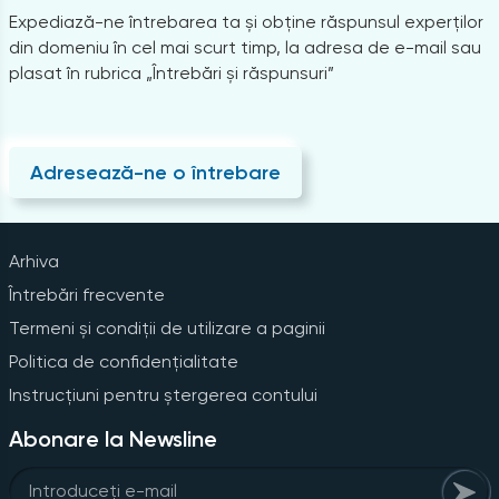
Expediază-ne întrebarea ta și obține răspunsul experților
din domeniu în cel mai scurt timp, la adresa de e-mail sau
plasat în rubrica „Întrebări și răspunsuri”
Adresează-ne o întrebare
Arhiva
Întrebări frecvente
Termeni și condiții de utilizare a paginii
Politica de confidențialitate
Instrucțiuni pentru ștergerea contului
Abonare la Newsline