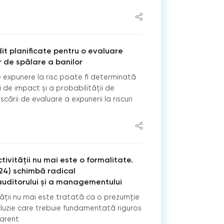
it planificate pentru o evaluare
or de spălare a banilor
 expunere la risc poate fi determinată
ui de impact și a probabilității de
 scării de evaluare a expunerii la riscuri
ivității nu mai este o formalitate.
024) schimbă radical
auditorului și a managementului
ății nu mai este tratată ca o prezumție
ncluzie care trebuie fundamentată riguros
arent