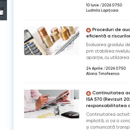
10 Iunie /2026 07:50
Ludmila Lapițcaia
Proceduri de aud
eficientă a riscuril
Evaluarea gradului de
prin stabilirea nivelul
apariție, cu utilizarea
24 Aprilie /2026 07:50
Aliona Timofeenco
Continuitatea act
ISA 570 (Revizuit 2
responsabilitatea 
Continuitatea activit
implicită, ci ca o co
și comunicată transp