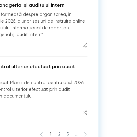
anagerial și auditului intern
 informează despre organizarea, în
 2026, a unor sesiuni de instruire online
dulului informațional de raportare
rial și audit intern”
2
trol ulterior efectuat prin audit
licat Planul de control pentru anul 2026
ontrol ulterior efectuat prin audit
m documentului,
1
2
3
...