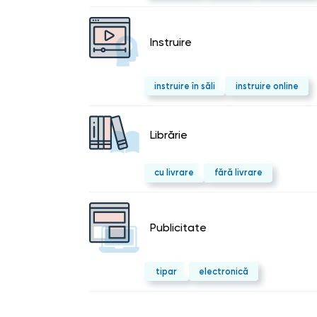
Instruire
instruire în săli
instruire online
Librărie
cu livrare
fără livrare
Publicitate
tipar
electronică