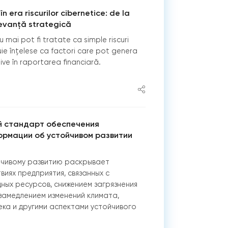
în era riscurilor cibernetice: de la
levanță strategică
nu mai pot fi tratate ca simple riscuri
uie înțelese ca factori care pot genera
ive în raportarea financiară.
 стандарт обеспечения
ормации об устойчивом развитии
йчивому развитию раскрывает
иях предприятия, связанных с
ых ресурсов, снижением загрязнения
замедлением изменений климата,
ка и другими аспектами устойчивого