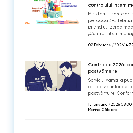
controlului intern m
Ministerul Finanțelor
perioada 3–5 februarie
privind utilizarea mo
„Control intern manage
02 Februarie /2026 14:3
Controale 2026: con
postvămuire
Serviciul Vamal a pub
a subdiviziunilor de c
postvămuire. Confor
12 Ianuarie /2026 08:00
Marina Căldare