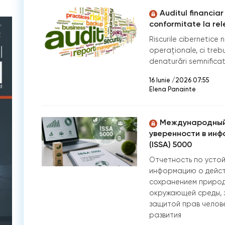
Auditul financiar 
conformitate la re
Riscurile cibernetice 
operaționale, ci treb
denaturări semnificat
16 Iunie /2026 07:55
Elena Panainte
Международный
уверенности в инф
(ISSA) 5000
Отчетность по усто
информацию о действ
сохранением природн
окружающей среды, 
защитой прав челове
развития