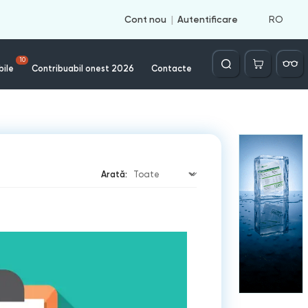
RO
Cont nou
Autentificare
Căutare
10
bile
Contribuabil onest 2026
Contacte
Arată: