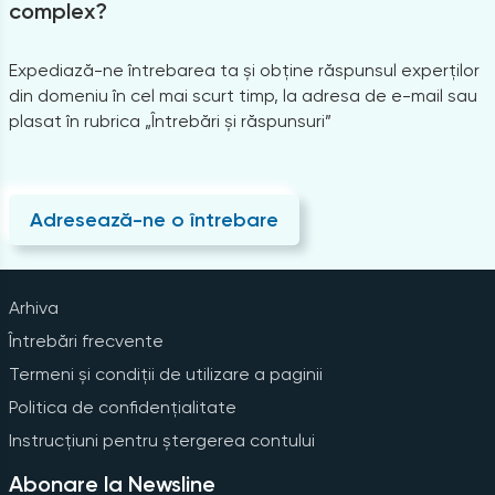
complex?
Expediază-ne întrebarea ta și obține răspunsul experților
din domeniu în cel mai scurt timp, la adresa de e-mail sau
plasat în rubrica „Întrebări și răspunsuri”
Adresează-ne o întrebare
Arhiva
Întrebări frecvente
Termeni și condiții de utilizare a paginii
Politica de confidențialitate
Instrucțiuni pentru ștergerea contului
Abonare la Newsline