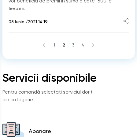
vor beneficia de premii în sumă a câte 1500 lei
fiecare.
08 Iunie /2021 14:19
1
2
3
4
Servicii disponibile
Pentru comandă selectați serviciul dorit
din categorie
Abonare