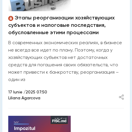
Этапы реорганизации хозяйствующих
субъектов и налоговые последствия,
обусловленные этими процессами
В современных экономических реалиях, в бизнесе
не всегда все идет по плану. Поэтому, когда у
хозяйствующих субъектов нет достаточных
средств для погашения своих обязательств, что
может привести к банкротству, реорганизация –
один из
17 Iunie /2025 07:50
Liliana Agarcova