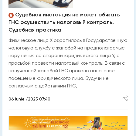
Судебная инстанция не может обязать
ГНС осуществить налоговый контроль.
Судебная практика
Физическое лицо X обратилось в Государственную
налоговую службу с жалобой на предполагаемые
нарушения со стороны юридического лица Y, с
просьбой провести налоговый контроль. В связи с
полученной жалобой ГНС провело налоговое
посещение юридического лица. Будучи не
согласным с действиями ГНС,
06 Iunie /2025 07:40