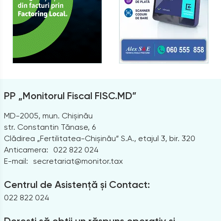
PP „Monitorul Fiscal FISC.MD”
MD-2005, mun. Chișinău
str. Constantin Tănase, 6
Clădirea „Fertilitatea-Chișinău” S.A., etajul 3, bir. 320
Anticamera:
022 822 024
E-mail:
secretariat@monitor.tax
Centrul de Asistență și Contact:
022 822 024
Dorești să obții un răspuns operativ și