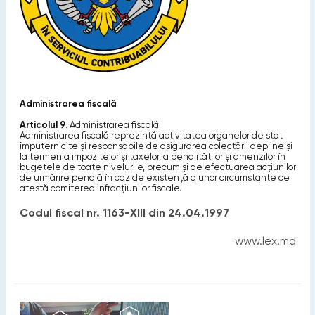
Administrarea fiscală
Articolul 9
. Administrarea fiscală
Administrarea fiscală reprezintă activitatea organelor de stat
împuternicite şi responsabile de asigurarea colectării depline şi
la termen a impozitelor şi taxelor, a penalităţilor şi amenzilor în
bugetele de toate nivelurile, precum şi de efectuarea acţiunilor
de urmărire penală în caz de existenţă a unor circumstanţe ce
atestă comiterea infracţiunilor fiscale.
Codul fiscal nr. 1163-XIII din 24.04.1997
www.lex.md