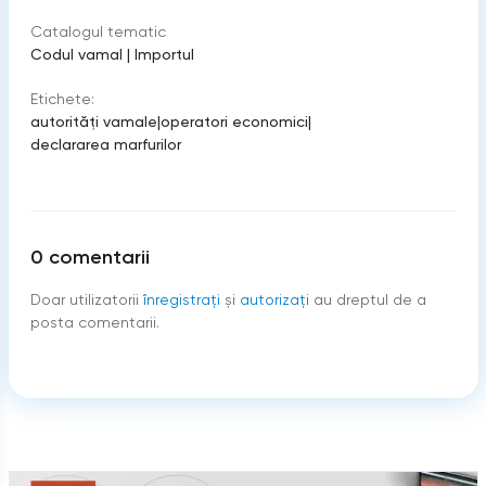
Catalogul tematic
Codul vamal
|
Importul
Etichete:
autorități vamale
|
operatori economici
|
declararea marfurilor
0
comentarii
Doar utilizatorii
înregistraţi
şi
autorizați
au dreptul de a
posta comentarii.