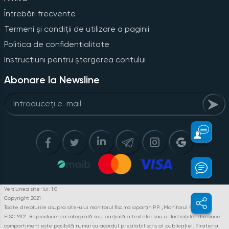
Întrebări frecvente
Termeni și condiții de utilizare a paginii
Politica de confidențialitate
Instrucțiuni pentru ștergerea contului
Abonare la Newsline
Versiunea site-lui: 1.0
Copyright 2021
Toate drepturile asupra site-ului monitorul.fisc.md aparțin P.P. „Monitorul Fiscal
FISC.MD”. Reproducerea integrală sau parțială a textelor sau a ilustrațiilor din orice
compartiment este posibilă numai cu acordul prealabil scris al publicației. Pirateria