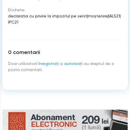
Etichete:
declaraţia cu privire la impozitul pe venit
|
moştenire
|
IALS21
|
IPC21
0
comentarii
Doar utilizatorii
înregistraţi
şi
autorizați
au dreptul de a
posta comentarii.