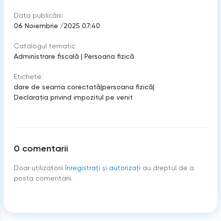
Data publicării:
06 Noiembrie /2025 07:40
Catalogul tematic
Administrare fiscală
|
Persoana fizică
Etichete:
dare de seama corectată
|
persoana fizică
|
Declarația privind impozitul pe venit
0
comentarii
Doar utilizatorii
înregistraţi
şi
autorizați
au dreptul de a
posta comentarii.