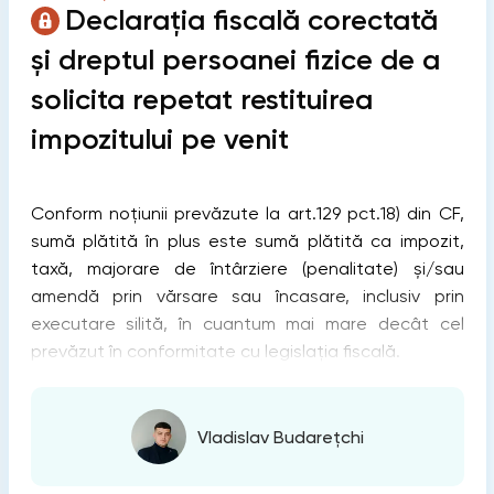
Declarația fiscală corectată
și dreptul persoanei fizice de a
solicita repetat restituirea
impozitului pe venit
Conform noțiunii prevăzute la art.129 pct.18) din CF,
sumă plătită în plus este sumă plătită ca impozit,
taxă, majorare de întârziere (penalitate) și/sau
amendă prin vărsare sau încasare, inclusiv prin
executare silită, în cuantum mai mare decât cel
prevăzut în conformitate cu legislația fiscală.
Vladislav Budarețchi