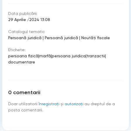
Data publicării:
29 Aprilie /2024 13:08
Catalogul tematic
Persoană juridică
|
Persoană juridică
|
Noutăți fiscale
Etichete:
persoana fizică
|
marfă
|
persoana juridica
|
tranzactii
|
documentare
0
comentarii
Doar utilizatorii
înregistraţi
şi
autorizați
au dreptul de a
posta comentarii.