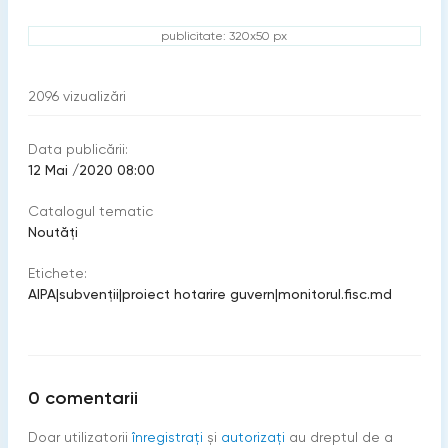
publicitate: 320x50 px
2096
vizualizări
Data publicării:
12 Mai /2020 08:00
Catalogul tematic
Noutăți
Etichete:
AIPA
|
subvenţii
|
proiect hotarire guvern
|
monitorul.fisc.md
0
comentarii
Doar utilizatorii
înregistraţi
şi
autorizați
au dreptul de a