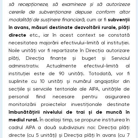
să recepționeze, să examineze și să autorizeze
cererile de subvenționare depuse conform altor
modalități de susținere financiară
, cum ar fi
subvenții
în avans, măsuri destinate dezvoltării rurale, plăți
directe
etc., iar în acest context se constată
necesitatea majorării efectivului-limită al instituției.
Noile unități vor fi repartizate în Direcția autorizare
plăți, Direcția finanțe și buget și Serviciul
administrativ. Actualmente efectivul-limită al
instituției este de 90 unități. Totodată, vor fi
suplinite cu 10 unități și numărul angajaților din
secțiile și serviciile teritoriale ale AIPA, unitățile de
personal fiind necesare pentru asigurarea
monitorizării proiectelor investiționale destinate
îmbunătățirii nivelului de trai și de muncă în
mediul rural.
În același timp, se propune instituirea în
cadrul AIPA a două subdiviziuni noi: Direcția plăți
directe (cu 5 unități) și Direcția plăți în avans (cu 7