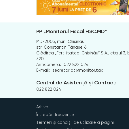
PP „Monitorul Fiscal FISC.MD”
MD-2005, mun. Chișinău
str. Constantin Tănase, 6
Clădirea „Fertilitatea-Chișinău” S.A., etajul 3, b
320
Anticamera:
022 822 024
E-mail:
secretariat@monitor.tax
Centrul de Asistență și Contact:
022 822 024
Arhiva
Întrebări frecvente
Termeni și condiții de utilizare a paginii