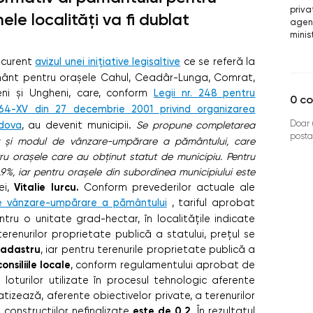
priva
ele localități va fi dublat
agent
minis
i curent
avizul unei inițiative legisaltive
ce se referă la
mânt pentru orașele Cahul, Ceadâr-Lunga, Comrat,
șeni și Ungheni, care, conform
Legii nr. 248 pentru
0
co
764-XV din 27 decembrie 2001 privind organizarea
Doar u
ldova
, au devenit municipii.
Se propune completarea
posta
iv și modul de vânzare-umpărare a pământului, care
tru orașele care au obținut statut de municipiu. Pentru
,9%, iar pentru orașele din subordinea municipiului este
Vitalie Iurcu.
ei,
Conform prevederilor actuale ale
 de vânzare-umpărare a pământului
, tariful aprobat
ntru o unitate grad-hectar, în localităţile indicate
 terenurilor proprietate publică a statului, preţul se
Cadastru
, iar pentru terenurile proprietate publică a
onsiliile locale
, conform regulamentului aprobat de
loturilor utilizate în procesul tehnologic aferente
atizează, aferente obiectivelor private, a terenurilor
este de 0,2
 construcţiilor nefinalizate
. În rezultatul