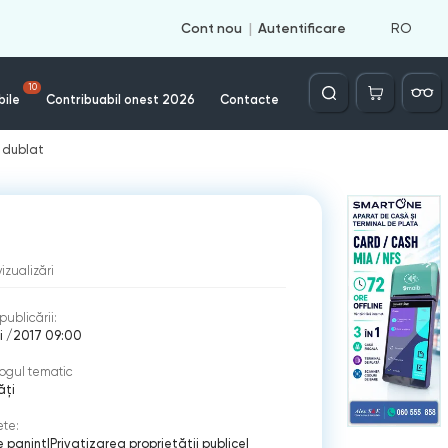
RO
Cont nou
Autentificare
Căutare
10
bile
Contribuabil onest 2026
Contacte
i dublat
vizualizări
publicării:
i /2017 09:00
ogul tematic
ăți
ete:
e panint
|
Privatizarea proprietății publice
|