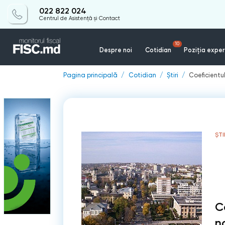
022 822 024
Centrul de Asistență și Contact
10
Despre noi
Cotidian
Poziția exper
Pagina principală
Cotidian
Știri
Coeficientul
ȘTI
C
n