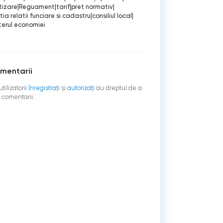
tizare
|
Reguament
|
tarif
|
pret normativ
|
ia relatii funciare si cadastru
|
consiliul local
|
terul economiei
mentarii
tilizatorii
înregistraţi
şi
autorizați
au dreptul de a
 comentarii.