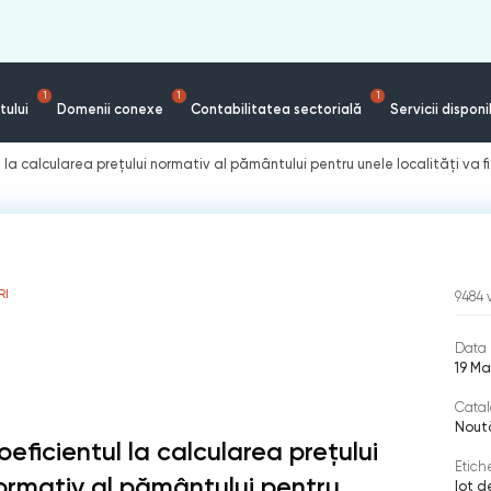
1
1
1
tului
Domenii conexe
Contabilitatea sectorială
Servicii disponi
 la calcularea prețului normativ al pământului pentru unele localități va f
RI
9484
Data 
19 Ma
Catal
Nout
oeficientul la calcularea prețului
Etich
ormativ al pământului pentru
lot d