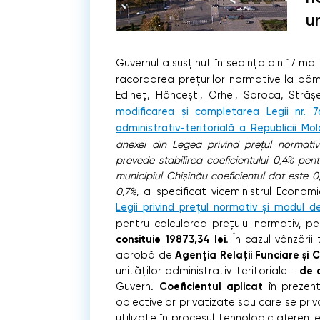
un
Guvernul a susținut în şedinţa din 17 ma
racordarea prețurilor normative la pă
Edineț, Hâncești, Orhei, Soroca, Stră
modificarea și completarea Legii nr. 
administrativ-teritorială a Republicii Mo
anexei din Legea privind prețul normat
prevede stabilirea coeficientului 0,4% pen
municipiul Chișinău coeficientul dat este 0
0,7%
, a specificat viceministrul Economi
Legii privind prețul normativ și modul
pentru calcularea preţului normativ, pe
consituie 19873,34 lei
. În cazul vânzării
Agenţia Relaţii Funciare şi 
aprobă de
de c
unităţilor administrativ-teritoriale –
Coeficientul aplicat
Guvern.
în prezent 
obiectivelor privatizate sau care se priv
utilizate în procesul tehnologic aferente