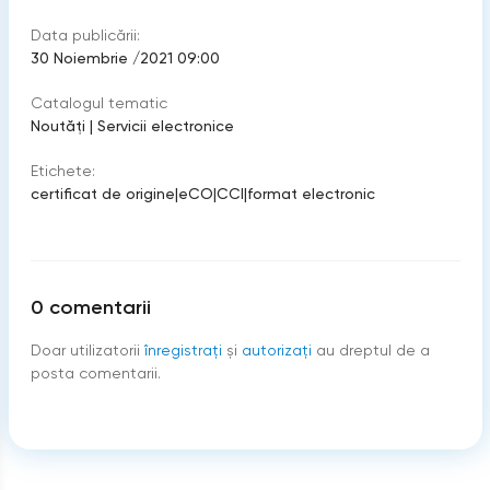
Data publicării:
30 Noiembrie /2021 09:00
Catalogul tematic
Noutăți
|
Servicii electronice
Etichete:
certificat de origine
|
eCO
|
CCI
|
format electronic
0
comentarii
Doar utilizatorii
înregistraţi
şi
autorizați
au dreptul de a
posta comentarii.