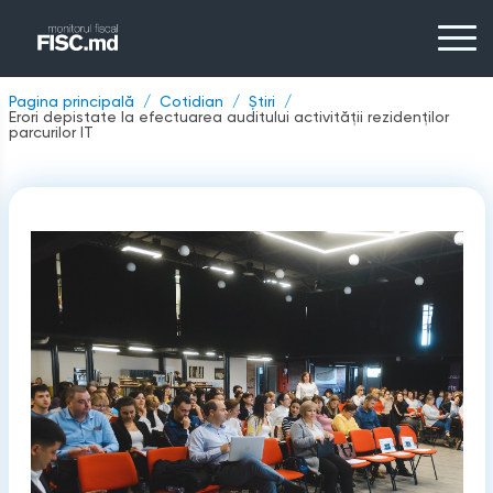
Pagina principală
Cotidian
Știri
Erori depistate la efectuarea auditului activității rezidenților
parcurilor IT