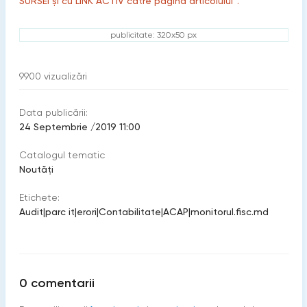
SURSEI și cu LINK ACTIV către pagina articolului”.
publicitate: 320x50 px
9900
vizualizări
Data publicării:
24 Septembrie /2019 11:00
Catalogul tematic
Noutăți
Etichete:
Audit
|
parc it
|
erori
|
Contabilitate
|
ACAP
|
monitorul.fisc.md
0
comentarii