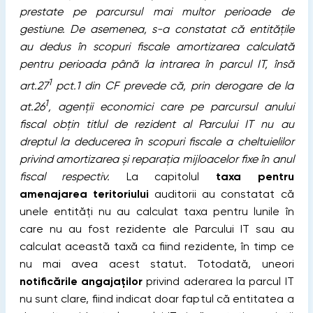
prestate pe parcursul mai multor perioade de
gestiune. De asemenea, s-a constatat că entitățile
au dedus în scopuri fiscale amortizarea calculată
pentru perioada până la intrarea în parcul IT, însă
1
art.27
pct.1 din CF prevede că, prin derogare de la
1
at.26
, agenții economici care pe parcursul anului
fiscal obțin titlul de rezident al Parcului IT nu au
dreptul la deducerea în scopuri fiscale a cheltuielilor
privind amortizarea și reparația mijloacelor fixe în anul
fiscal respectiv.
La capitolul
taxa pentru
amenajarea teritoriului
auditorii au constatat că
unele entități nu au calculat taxa pentru lunile în
care nu au fost rezidente ale Parcului IT sau au
calculat această taxă ca fiind rezidente, în timp ce
nu mai avea acest statut. Totodată, uneori
notificările angajaților
privind aderarea la parcul IT
nu sunt clare, fiind indicat doar faptul că entitatea a