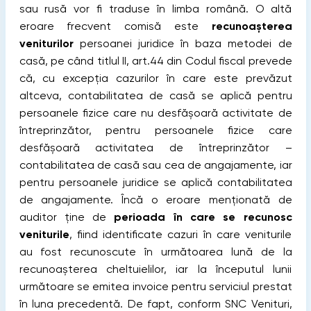
sau rusă vor fi traduse în limba română. O altă
eroare frecvent comisă este
recunoașterea
veniturilor
persoanei juridice în baza metodei de
casă, pe când titlul II, art.44 din Codul fiscal prevede
că, cu excepția cazurilor în care este prevăzut
altceva, contabilitatea de casă se aplică pentru
persoanele fizice care nu desfășoară activitate de
întreprinzător, pentru persoanele fizice care
desfășoară activitatea de întreprinzător –
contabilitatea de casă sau cea de angajamente, iar
pentru persoanele juridice se aplică contabilitatea
de angajamente. Încă o eroare menționată de
auditor ține de
perioada în care se recunosc
veniturile
, fiind identificate cazuri în care veniturile
au fost recunoscute în următoarea lună de la
recunoașterea cheltuielilor, iar la începutul lunii
următoare se emitea invoice pentru serviciul prestat
în luna precedentă. De fapt, conform SNC Venituri,