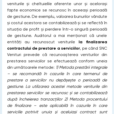
veniturile și cheltuielile aferente unor și acelorași
fapte economice se recunosc în aceeași perioadă
de gestiune. De exemplu, valoarea bunurilor vândute
și costul acestora se contabilizează și se reflectă în
situația de profit și pierdere într-o singură perioadă
de gestiune. Auditorul a mai menționat că unele
entități au recunoscut veniturile
la finalizarea
contractului de prestare a serviciilor
, pe când SNC
Venituri prevede că recunoașterea veniturilor din
prestarea serviciilor se efectuează conform uneia
din următoarele metode:
1) Metoda prestării integrale
– se recomandă în cazurile în care termenul de
prestare a serviciilor nu depășește o perioadă de
gestiune. La utilizarea acestei metode veniturile din
prestarea serviciilor se recunosc și se contabilizează
după încheierea tranzacțiilor 2) Metoda procentului
de finalizare – este aplicabilă în cazurile în care
serviciile potrivit unuia și aceluiași contract sunt