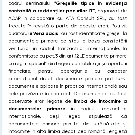
cadrul seminarului
”Greșelile tipice în evidența
contabilă a rezidenților pacurilor IT”
, organizat de
ACAP în colaborare cu ATA Consult SRL, au fost
trecute în revistă o parte din aceste erori. Potrivit
auditorului
Vera Baciu
, au fost identificate greșeli la
documentele primare ce stau la baza constatării
veniturilor în cadrul tranzacțiilor internaționale. În
conformitate cu pct.3 din art.12 „Documente primare
cu regim special” din Legea contabilității și raportării
financiare, pentru operațiunile cu caracter
internațional drept documente primare pot servi
documentele aplicate în practica internațională sau
cele prevăzute în contract.
De asemenea, au fost
observate erori legate de
limba de întocmire a
documentelor primare
în cadrul tranzacțiilor
internaționale, deși legea stipulează că
documentele primare primite din străinătate și
întocmite în altă limbă decât cea română, engleză