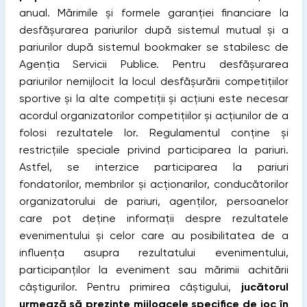
anual. Mărimile şi formele garanţiei financiare la
desfăşurarea pariurilor după sistemul mutual şi a
pariurilor după sistemul bookmaker se stabilesc de
Agenţia Servicii Publice. Pentru desfăşurarea
pariurilor nemijlocit la locul desfăşurării competiţiilor
sportive şi la alte competiţii şi acţiuni este necesar
acordul organizatorilor competiţiilor şi acţiunilor de a
folosi rezultatele lor. Regulamentul conține și
restricțiile speciale privind participarea la pariuri.
Astfel, se interzice participarea la pariuri
fondatorilor, membrilor și acționarilor, conducătorilor
organizatorului de pariuri, agenților, persoanelor
care pot deține informații despre rezultatele
evenimentului și celor care au posibilitatea de a
influența asupra rezultatului evenimentului,
participanților la eveniment sau mărimii achitării
câștigurilor. Pentru primirea câştigului,
jucătorul
urmează să prezinte mijloacele specifice de joc în