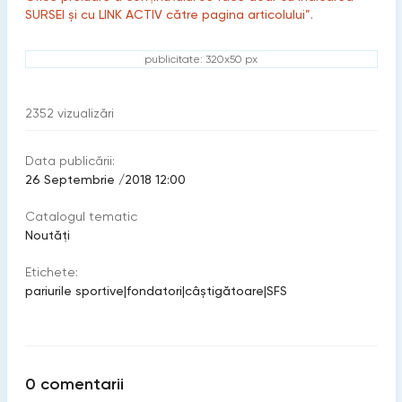
SURSEI și cu LINK ACTIV către pagina articolului”.
publicitate: 320x50 px
2352
vizualizări
Data publicării:
26 Septembrie /2018 12:00
Catalogul tematic
Noutăți
Etichete:
pariurile sportive
|
fondatori
|
câştigătoare
|
SFS
0
comentarii