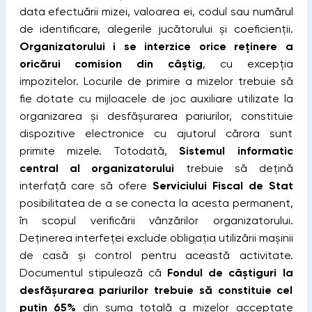
data efectuării mizei, valoarea ei, codul sau numărul
de identificare, alegerile jucătorului şi coeficienţii.
Organizatorului i se interzice orice reţinere a
oricărui comision din câştig
, cu excepția
impozitelor. Locurile de primire a mizelor trebuie să
fie dotate cu mijloacele de joc auxiliare utilizate la
organizarea şi desfăşurarea pariurilor, constituie
dispozitive electronice cu ajutorul cărora sunt
primite mizele. Totodată,
Sistemul informatic
central al organizatorului
trebuie să deţină
interfaţă care să ofere
Serviciului Fiscal de Stat
posibilitatea de a se conecta la acesta permanent,
în scopul verificării vânzărilor organizatorului.
Deţinerea interfeţei exclude obligaţia utilizării mașinii
de casă şi control pentru această activitate.
Documentul stipulează că
Fondul de câştiguri la
desfăşurarea pariurilor trebuie să constituie cel
puţin 65%
din suma totală a mizelor acceptate