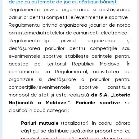
de joc cu automate de joc cu câștiguri bănești
Regulamentul privind organizarea și desfășurarea
pariurilor pentru competițiile/evenimentele sportive
Regulamentul privind organizarea jocurilor de noroc
prin intermediul rețelelor de comunicații electronice
Regulamentul-tip privind organizarea și
desfășurarea pariurilor pentru competițiile sau
evenimentele sportive stabilește cerințele pentru
acestea pe teritoriul Republicii Moldova. În
conformitate cu Regulamentul, activitatea de
organizare și desfășurare a pariurilor pentru
competițiile/evenimentele sportive constituie
monopol de stat și este realizată
de S.A. „Loteria
Națională a Moldovei”
.
Pariurile sportive
se
clasifică în două categorii:
Pariuri mutuale
(totalizator), în cadrul cărora
câştigul se distribuie jucătorilor proporţional cu
numărul variantelor câştigătoare deţinute de