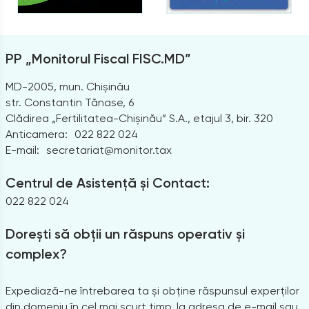
PP „Monitorul Fiscal FISC.MD”
MD-2005, mun. Chișinău
str. Constantin Tănase, 6
Clădirea „Fertilitatea-Chișinău” S.A., etajul 3, bir. 320
Anticamera:
022 822 024
E-mail:
secretariat@monitor.tax
Centrul de Asistență și Contact:
022 822 024
Dorești să obții un răspuns operativ și
complex?
Expediază-ne întrebarea ta și obține răspunsul experților
din domeniu în cel mai scurt timp, la adresa de e-mail sau