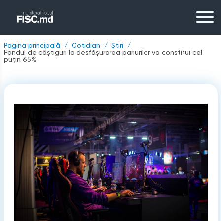
Pagina principală
Cotidian
Știri
Fondul de câştiguri la desfăşurarea pariurilor va constitui cel
puţin 65%