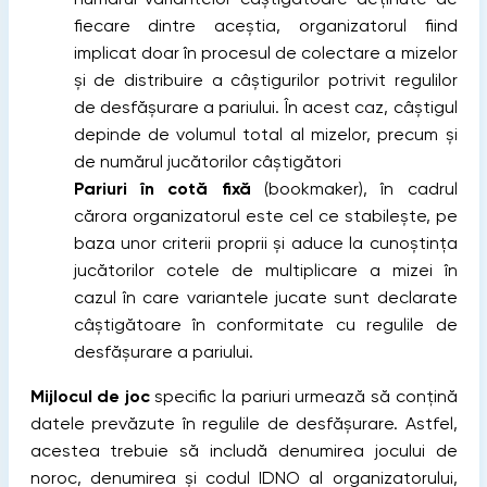
fiecare dintre aceştia, organizatorul fiind
implicat doar în procesul de colectare a mizelor
şi de distribuire a câştigurilor potrivit regulilor
de desfășurare a pariului. În acest caz, câştigul
depinde de volumul total al mizelor, precum şi
de numărul jucătorilor câştigători
Pariuri în cotă fixă
(bookmaker), în cadrul
cărora organizatorul este cel ce stabileşte, pe
baza unor criterii proprii şi aduce la cunoştinţa
jucătorilor cotele de multiplicare a mizei în
cazul în care variantele jucate sunt declarate
câştigătoare în conformitate cu regulile de
desfășurare a pariului.
Mijlocul de joc
specific la pariuri urmează să conţină
datele prevăzute în regulile de desfășurare. Astfel,
acestea trebuie să includă denumirea jocului de
noroc, denumirea şi codul IDNO al organizatorului,