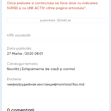
Orice preluare a conținutului se face doar cu indicarea
SURSEI și cu LINK ACTIV către pagina articolului”.
publicitate: 320x50 px
4195
vizualizări
Data publicării:
27 Martie /2020 08:01
Catalogul tematic
Noutăți
|
Echipamente de casă şi control
Etichete:
чек
|
кко
|
судебная инстанция
|
monitorul.fisc.md
0
comentarii