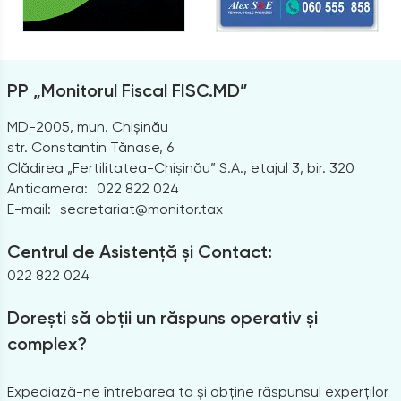
PP „Monitorul Fiscal FISC.MD”
MD-2005, mun. Chișinău
str. Constantin Tănase, 6
Clădirea „Fertilitatea-Chișinău” S.A., etajul 3, bir. 320
Anticamera:
022 822 024
E-mail:
secretariat@monitor.tax
Centrul de Asistență și Contact:
022 822 024
Dorești să obții un răspuns operativ și
complex?
Expediază-ne întrebarea ta și obține răspunsul experților