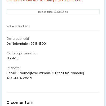
SURSEI și cu LINK ACTIV către pagina articolului”.
publicitate: 320x50 px
2604
vizualizări
Data publicării:
06 Noiembrie /2018 11:00
Catalogul tematic
Noutăți
Etichete:
Serviciul Vamal
|
taxe vamale
|
ZEL
|
facilitati vamale
|
ASYCUDA World
0
comentarii