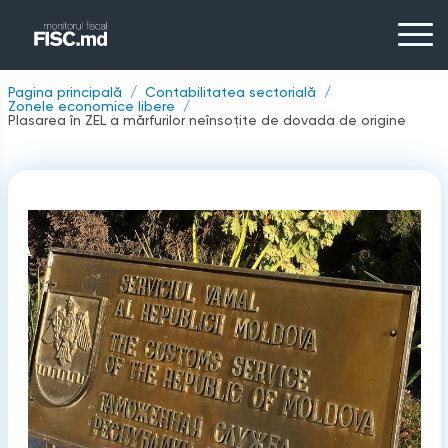
Pagina principală
Contabilitatea sectorială
Zonele economice libere
Plasarea în ZEL a mărfurilor neînsoțite de dovada de origine