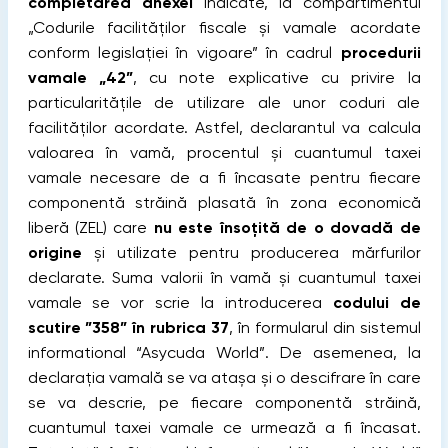
completarea anexei
indicate, la compartimentul
„Codurile facilităţilor fiscale şi vamale acordate
conform legislaţiei în vigoare” în cadrul
procedurii
vamale „42”
, cu note explicative cu privire la
particularităţile de utilizare ale unor coduri ale
facilităţilor acordate. Astfel, declarantul va calcula
valoarea în vamă, procentul și cuantumul taxei
vamale necesare de a fi încasate pentru fiecare
componentă străină plasată în zona economică
liberă (ZEL) care
nu este însoțită de o dovadă de
origine
și utilizate pentru producerea mărfurilor
declarate. Suma valorii în vamă și cuantumul taxei
vamale se vor scrie la introducerea
codului de
scutire ”358” în rubrica 37
, în formularul din sistemul
informational “Asycuda World”. De asemenea, la
declarația vamală se va atașa și o descifrare în care
se va descrie, pe fiecare componentă străină,
cuantumul taxei vamale ce urmează a fi încasat.