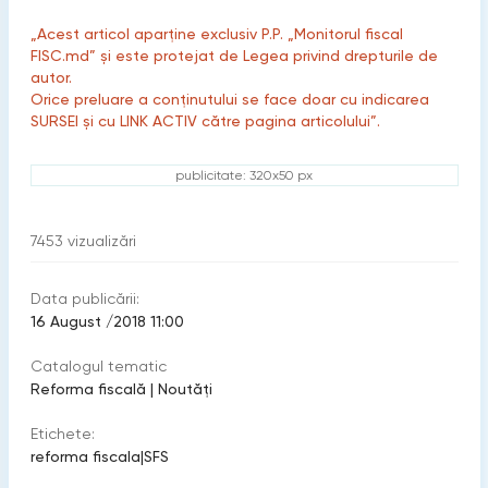
„Acest articol aparține exclusiv P.P. „Monitorul fiscal
FISC.md” și este protejat de Legea privind drepturile de
autor.
Orice preluare a conținutului se face doar cu indicarea
SURSEI și cu LINK ACTIV către pagina articolului”.
publicitate: 320x50 px
7453
vizualizări
Data publicării:
16 August /2018 11:00
Catalogul tematic
Reforma fiscală
|
Noutăți
Etichete:
reforma fiscala
|
SFS