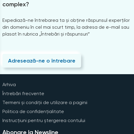
complex?
Expediază-ne întrebarea ta și obține răspunsul experților
din domeniu în cel mai scurt timp, la adresa de e-mail sau
plasat în rubrica „Întrebări și răspunsuri”
Adresează-ne o întrebare
Arhiva
Întrebări frecvente
Termeni și condiții de utilizare a paginii
Politica de confidențialitate
Instrucțiuni pentru ștergerea contului
Abonare la Newsline