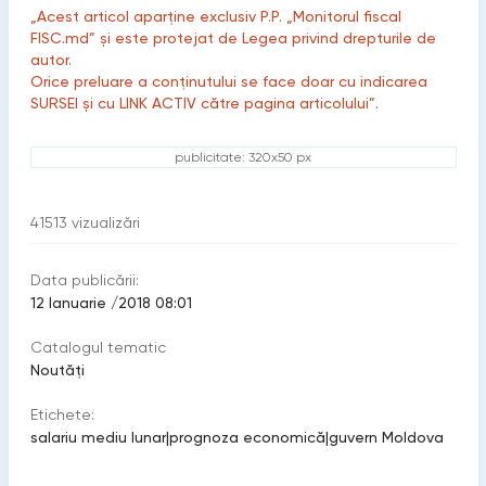
„Acest articol aparține exclusiv P.P. „Monitorul fiscal
FISC.md” și este protejat de Legea privind drepturile de
autor.
Orice preluare a conținutului se face doar cu indicarea
SURSEI și cu LINK ACTIV către pagina articolului”.
publicitate: 320x50 px
41513
vizualizări
Data publicării:
12 Ianuarie /2018 08:01
Catalogul tematic
Noutăți
Etichete:
salariu mediu lunar
|
prognoza economică
|
guvern Moldova