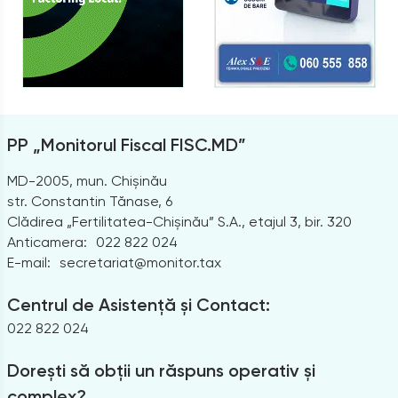
PP „Monitorul Fiscal FISC.MD”
MD-2005, mun. Chișinău
str. Constantin Tănase, 6
Clădirea „Fertilitatea-Chișinău” S.A., etajul 3, bir. 320
Anticamera:
022 822 024
E-mail:
secretariat@monitor.tax
Centrul de Asistență și Contact:
022 822 024
Dorești să obții un răspuns operativ și
complex?