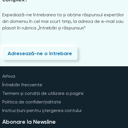
Expediază-ne întrebarea ta și obține răspunsul experților
din domeniu în cel mai scurt timp, la adresa de e-mail sau
plasat în rubrica „Întrebări și răspunsuri”
Adresează-ne o întrebare
Arhiva
Întrebări frecvente
Termeni și condiții de utilizare a paginii
Politica de confidențialitate
Instrucțiuni pentru ștergerea contului
Abonare la Newsline