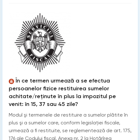
În ce termen urmează a se efectua
persoanelor fizice restituirea sumelor
achitate/reţinute în plus la impozitul pe
venit: în 15, 37 sau 45 zile?
Modul şi termenele de restituire a sumelor plătite în
plus şi a sumelor care, conform legislaţiei fiscale,
urmează a fi restituite, se reglementează de art. 175,
176 ale Codului fiscal, Anexa nr. 2 la Hotărîrea