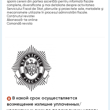
sporirii cererii din partea societăţii pentru informaţii fiscale
complete, diversificate şi mai detaliate despre activitatea
Serviciului Fiscal de Stat, planurile şi proiectele sale, metodele şi
mecanismele utilizate în procesul administrării fiscale.
Conținutul revistei
Abonează-te online
Comandă revista
В какой срок осуществляется
возмещение излишне уплаченных/