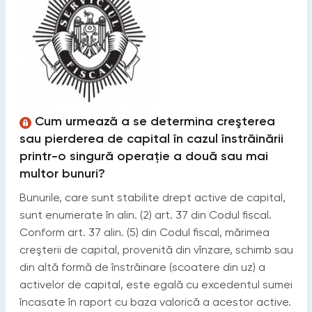
Cum urmează a se determina creşterea
sau pierderea de capital în cazul înstrăinării
printr-o singură operaţie a două sau mai
multor bunuri?
Bunurile, care sunt stabilite drept active de capital,
sunt enumerate în alin. (2) art. 37 din Codul fiscal.
Conform art. 37 alin. (5) din Codul fiscal, mărimea
creşterii de capital, provenită din vînzare, schimb sau
din altă formă de înstrăinare (scoatere din uz) a
activelor de capital, este egală cu excedentul sumei
încasate în raport cu baza valorică a acestor active.