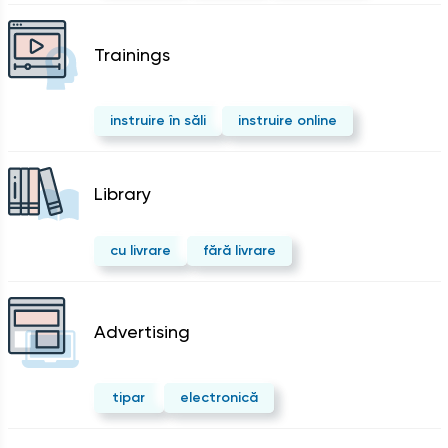
Trainings
instruire în săli
instruire online
Library
cu livrare
fără livrare
Advertising
tipar
electronică