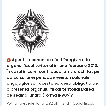
Agentul economic a fost înregistrat la
organul fiscal teritorial în luna februarie 2013.
În cazul în care, contribuabilul nu a achitat pe
parcursul unei perioade venituri salariale
angajaţilor săi, acesta va avea obligaţia de
a prezenta organului fiscal teritorial Darea
de seamă lunară (Forma IRV09)?
Potrivit prevederilor art. 92 alin. (2) din Codul fiscal,