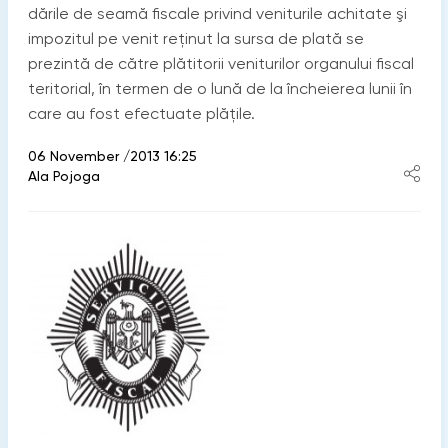
dările de seamă fiscale privind veniturile achitate şi
impozitul pe venit reţinut la sursa de plată se
prezintă de către plătitorii veniturilor organului fiscal
teritorial, în termen de o lună de la încheierea lunii în
care au fost efectuate plăţile.
06 November /2013 16:25
Ala Pojoga