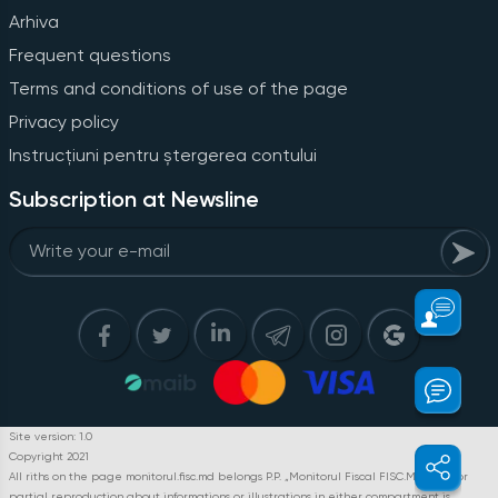
Arhiva
Frequent questions
Terms and conditions of use of the page
Privacy policy
Instrucțiuni pentru ștergerea contului
Subscription at Newsline
Site version: 1.0
Copyright 2021
All riths on the page monitorul.fisc.md belongs P.P. „Monitorul Fiscal FISC.MD”. Full or
partial reproduction about informations or illustrations in either compartment is