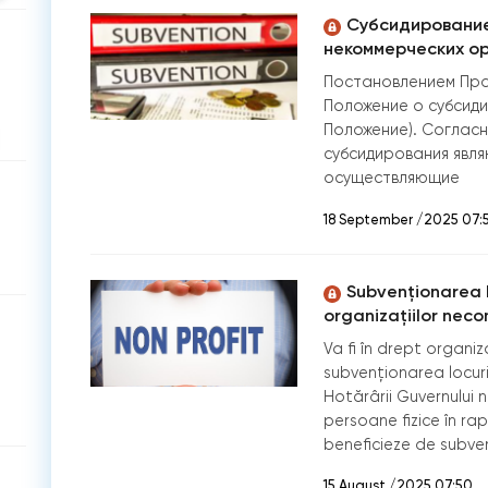
Субсидирование
некоммерческих о
Постановлением Пра
Положение о субсиди
Положение). Согласн
субсидирования явля
осуществляющие
18 September /2025 07:
Subvenţionarea l
organizațiilor nec
Va fi în drept organi
subvenţionarea locuri
Hotărârii Guvernului n
persoane fizice în ra
beneficieze de subve
15 August /2025 07:50