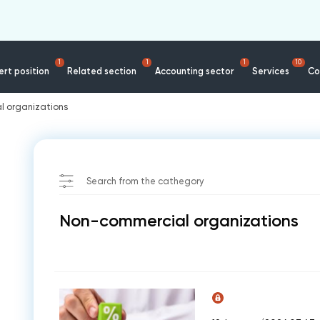
1
1
1
10
rt position
Related section
Accounting sector
Services
Co
 organizations
Search from the cathegory
Non-commercial organizations