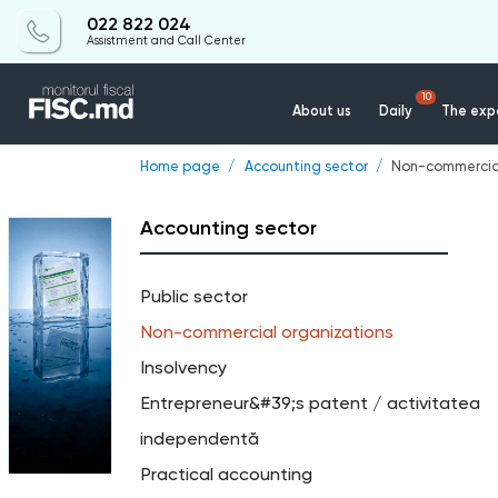
022 822 024
Assistment and Call Center
10
About us
Daily
The expe
Home page
Accounting sector
Non-commercial
Accounting sector
Public sector
Non-commercial organizations
Insolvency
Entrepreneur&#39;s patent / activitatea
independentă
Practical accounting