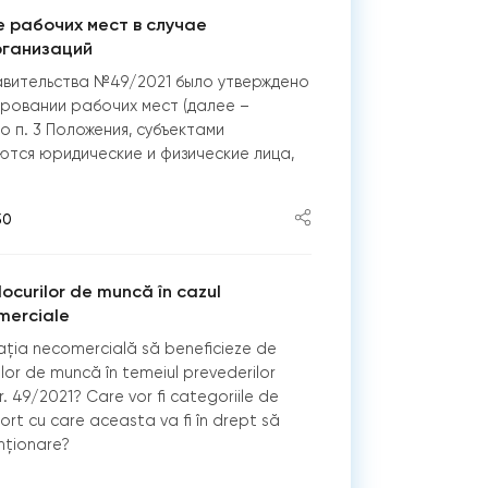
 рабочих мест в случае
рганизаций
вительства №49/2021 было утверждено
ровании рабочих мест (далее –
о п. 3 Положения, субъектами
ются юридические и физические лица,
50
ocurilor de muncă în cazul
omerciale
zația necomercială să beneficieze de
lor de muncă în temeiul prevederilor
r. 49/2021? Care vor fi categoriile de
port cu care aceasta va fi în drept să
nționare?