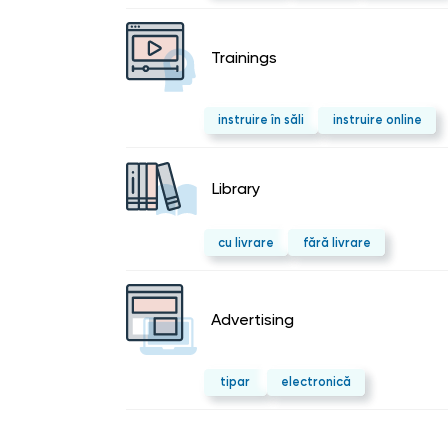
Trainings
instruire în săli
instruire online
Library
cu livrare
fără livrare
Advertising
tipar
electronică