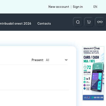
EN
New account
Sign in
Căutare
ntribuabil onest 2026
Contacts
Present: