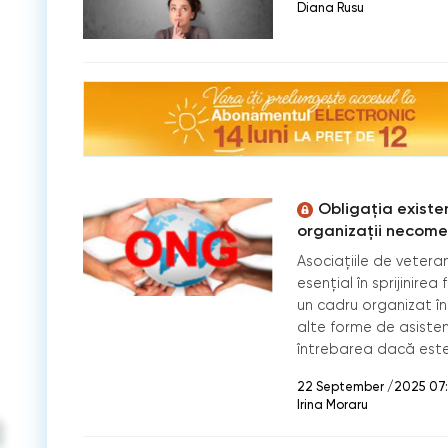
Diana Rusu
Obligația existen
organizații necomer
Asociațiile de vetera
esențial în sprijinire
un cadru organizat în 
alte forme de asisten
întrebarea dacă est
22 September /2025 07
Irina Moraru