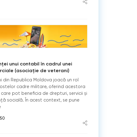
ței unui contabil în cadrul unei
ciale (asociație de veterani)
ni din Republica Moldova joacă un rol
a fostelor cadre militare, oferind acestora
care pot beneficia de drepturi, servicii și
ță socială. În acest context, se pune
e
:50