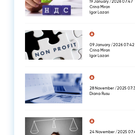
19 January /2026 07:47
Crina Miron
Igor Lazari
09 January /2026 07:42
Crina Miron
Igor Lazari
28 November /2025 07:
Diana Rusu
24 November /2025 07: