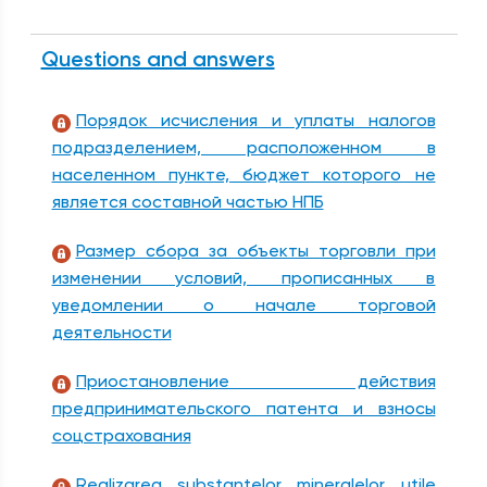
Questions and answers
Порядок исчисления и уплаты налогов
подразделением, расположенном в
населенном пункте, бюджет которого не
является составной частью НПБ
Размер сбора за объекты торговли при
изменении условий, прописанных в
уведомлении о начале торговой
деятельности
Приостановление действия
предпринимательского патента и взносы
соцстрахования
Realizarea substanțelor mineralelor utile