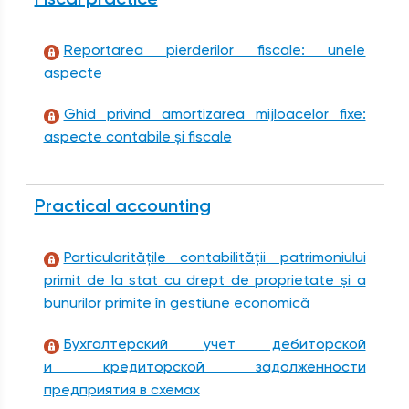
Reportarea pierderilor fiscale: unele
aspecte
Ghid privind amortizarea mijloacelor fixe:
aspecte contabile și fiscale
Practical accounting
Particularitățile contabilității patrimoniului
primit de la stat cu drept de proprietate și a
bunurilor primite în gestiune economică
Бухгалтерский учет дебиторской
и кредиторской задолженности
предприятия в схемах