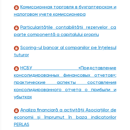
Комиссионная торговля в бухгалтерском и
налоговом учете комиссионера
Particularitățile contabilității rezervelor ca
parte componentă a capitalului propriu
Scoring-ul bancar al companiilor pe înțelesul
tuturor
НСБУ «Представление
консолидированных финансовых отчетов»:
практические аспекты составления
консолидированного отчета о прибыли и
убытках
Analiza financiară a activității Asociațiilor de
economii și împrumut în baza indicatorilor
PERLAS