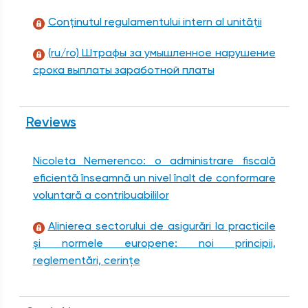
Conţinutul regulamentului intern al unităţii
(ru/ro) Штрафы за умышленное нарушение
срока выплаты заработной платы
Reviews
Nicoleta Nemerenco: o administrare fiscală
eficientă înseamnă un nivel înalt de conformare
voluntară a contribuabililor
Alinierea sectorului de asigurări la practicile
și normele europene: noi principii,
reglementări, cerințe